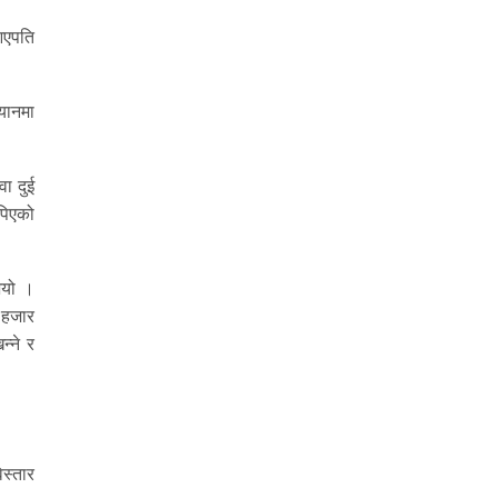
 आएपति
यानमा
ा दुई
पिएको
भयो ।
 हजार
न्ने र
िस्तार