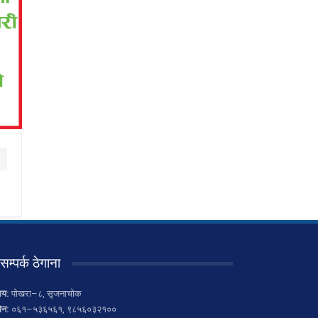
सम्पर्क ठेगाना
लय:
पोखरा–८, सृजनाचोक
ोन:
०६१–५३६५६१, ९८५६०३२१००