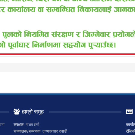
हाम्रो समुह
ामा
संरक्षक:
माधव शर्मा
कार्या
सञ्चालक/सम्पादक:
कृष्णप्रसाद दवाडी
टेलिफ