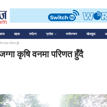
आवाज
बहस
पर्यटन
प्रदेश
मनोरन्जन
खेलकुद
अन
षि वनमा परिणत हुँदै
ग्गा कृषि वनमा परिणत हुँदै