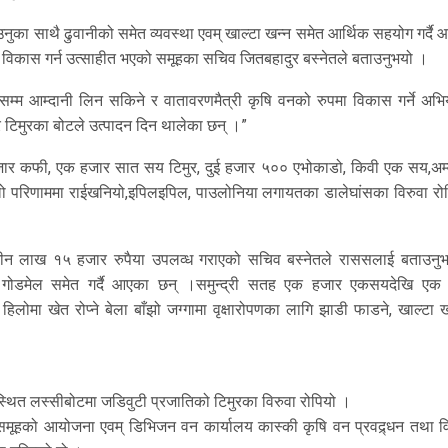
नुका साथै ढुवानीको समेत व्यवस्था एवम् खाल्टा खन्न समेत आर्थिक सहयोग गर्दै
विकास गर्न उत्साहीत भएको समूहका सचिव जितबहादुर बस्नेतले बताउनुभयो ।
्म आम्दानी लिन सकिने र वातावरणमैत्री कृषि वनको रुपमा विकास गर्ने अभि
ी र टिमुरका बोटले उत्पादन दिन थालेका छन् ।”
 हजार कफी, एक हजार सात सय टिमुर, दुई हजार ५०० एभोकाडो, किवी एक सय,अम्व
लो परिणाममा राईखनियो,इपिलइपिल, पाउलोनिया लगायतका डालेघांसका विरुवा रो
 तीन लाख १५ हजार रुपैया उपलव्ध गराएको सचिव बस्नेतले राससलाई बताउनु
बर्ष गोडमेल समेत गर्दै आएका छन् ।समुन्द्री सतह एक हजार एकसयदेखि एक
लोमा खेत रोप्ने बेला बाँझो जग्गामा वृक्षारोपणका लागि झाडी फाडने, खाल्टा ख
ित लस्सीबोटमा जडिवुटी प्रजातिको टिमुरका विरुवा रोपियो ।
षक समूहको आयोजना एवम् डिभिजन वन कार्यालय कास्की कृषि वन प्रवद्र्धन तथा व