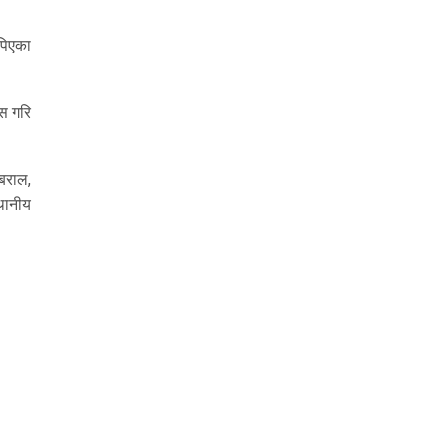
ोपिएका
ँस गरि
 बराल,
थानीय