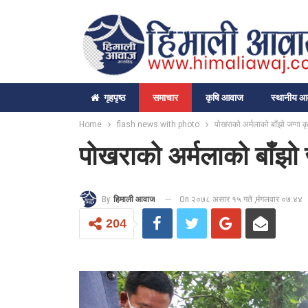
गृहपृष्‍ठ
समाचार
कृषि आवाज
स्थानीय 
Home
flash news with photo
पोखराको अर्मलाको बाँझो जग्गा कृ
पोखराको अर्मलाको बाँझो ज
On २०७८ असार १५ गते ,मंगलवार ०७:४४
By
हिमाली आवाज
204