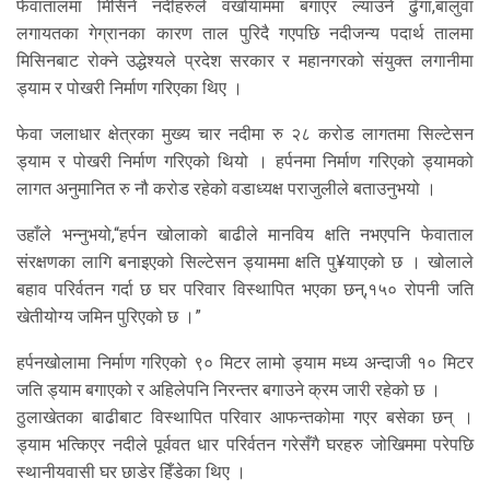
फेवातालमा मिसिने नदीहरुले वर्खायाममा बगाएर ल्याउने ढुँगा,बालुवा
लगायतका गेग्रानका कारण ताल पुरिदै गएपछि नदीजन्य पदार्थ तालमा
मिसिनबाट रोक्ने उद्धेश्यले प्रदेश सरकार र महानगरको संयुक्त लगानीमा
ड्याम र पोखरी निर्माण गरिएका थिए ।
फेवा जलाधार क्षेत्रका मुख्य चार नदीमा रु २८ करोड लागतमा सिल्टेसन
ड्याम र पोखरी निर्माण गरिएको थियो । हर्पनमा निर्माण गरिएको ड्यामको
लागत अनुमानित रु नौ करोड रहेको वडाध्यक्ष पराजुलीले बताउनुभयो ।
उहाँले भन्नुभयो,“हर्पन खोलाको बाढीले मानविय क्षति नभएपनि फेवाताल
संरक्षणका लागि बनाइएको सिल्टेसन ड्याममा क्षति पु¥याएको छ । खोलाले
बहाव परिर्वतन गर्दा छ घर परिवार विस्थापित भएका छन्,१५० रोपनी जति
खेतीयोग्य जमिन पुरिएको छ ।”
हर्पनखोलामा निर्माण गरिएको ९० मिटर लामो ड्याम मध्य अन्दाजी १० मिटर
जति ड्याम बगाएको र अहिलेपनि निरन्तर बगाउने क्रम जारी रहेको छ ।
ठुलाखेतका बाढीबाट विस्थापित परिवार आफन्तकोमा गएर बसेका छन् ।
ड्याम भत्किएर नदीले पूर्ववत धार परिर्वतन गरेसँगै घरहरु जोखिममा परेपछि
स्थानीयवासी घर छाडेर हिँडेका थिए ।