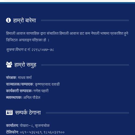
हाम्रो बारेमा
हिमाली आवाज साप्ताहिक द्वारा संचालित हिमाली आवाज डट कम नेपाली भाषामा प्रकाशित हुने
डिजिटल अनलाइन पत्रिका हो ।
सूचना विभाग द.नं.:२२९८/०७७–७८
हाम्रो समुह
संरक्षक:
माधव शर्मा
सञ्चालक/सम्पादक:
कृष्णप्रसाद दवाडी
कार्यकारी सम्पादकः
गणेश पहारी
ब्यवस्थापकः
अनिल पौडेल
सम्पर्क ठेगाना
कार्यालय:
पोखरा–८, सृजनाचोक
टेलिफोन:
०६१–५३६५६१, ९८५६०३२१००