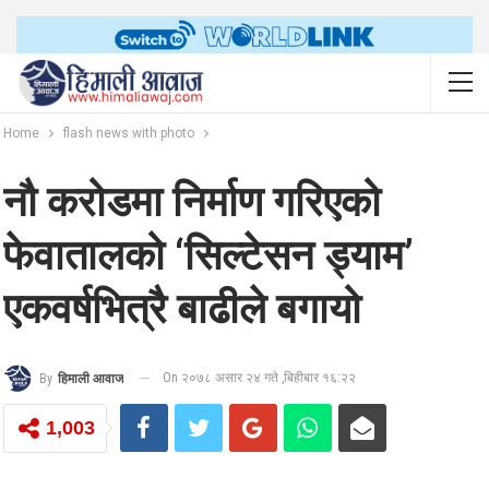
Home
flash news with photo
नौ करोडमा निर्माण गरिएको
फेवातालको ‘सिल्टेसन ड्याम’
एकवर्षभित्रै बाढीले बगायो
On २०७८ असार २४ गते ,बिहीबार १६:२२
By
हिमाली आवाज
1,003