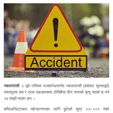
नवलपरासी ।
पूर्व–पश्चिम राजमार्गअन्तर्गत नवलपरासी (बर्दघाट सुस्तापूर्व)
नवलपुरमा बस र ट्रक एकआपसमा ठोक्किँदा तीन जनाको मृत्यु भएको छ भने
२४ घाइते भएका छन् ।
काँकडभिट्टाबाट महेन्द्रनगरका लागि छुटेको सुप्र ०२–००१ नंको