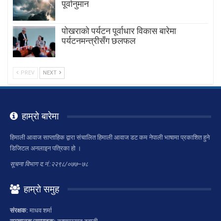
पूर्वानुमान
पाेखराकाे पर्यटन पूर्वाधार विकास बारेमा
पर्यटनमन्त्रीसँग छलफल
PREV
NEXT
हाम्रो बारेमा
हिमाली आवाज साप्ताहिक द्वारा संचालित हिमाली आवाज डट कम नेपाली भाषामा प्रकाशित हुने
डिजिटल अनलाइन पत्रिका हो ।
सूचना विभाग द.नं.:२२९८/०७७–७८
हाम्रो समुह
संरक्षक:
माधव शर्मा