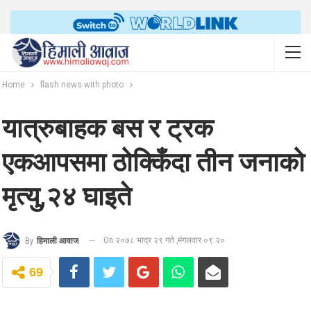
Home
flash news with photo
यात्रुबाहक बस र ट्रक
एकआपसमा ठोक्किँदा तीन जनाको
मृत्यु,२४ घाइते
On २०७८ भाद्र २९ गते ,मंगलवार ०९:२०
By
हिमाली आवाज
69