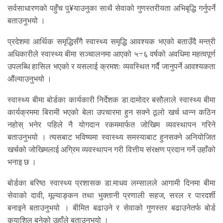
सर्वसाधारणको पहुँच पु¥याउनुका साथै सेवाको गुणस्तरीयता अभिबृद्धि गर्नुपर्ने
बताउनुभयो ।
प्रदेशमा आर्थिक समृद्धिसँगै स्वास्थ्य समृद्धि आवश्यक भएको बताउँदै मन्त्री
अधिकारीले स्वास्थ्य बीमा सञ्चालनमा आएको ५÷६ वर्षको अवधिमा महत्वपूर्ण
उपलब्धि हासिल भएको र यसलाई क्रमशः व्यवस्थित गर्दै जानुपर्ने आवश्यकता
औंल्याउनुभयो ।
स्वास्थ्य बीमा बोर्डका कार्यकारी निर्देशक डा.दामोदर बसौलाले स्वास्थ्य बीमा
कार्यक्रममा बिरामी भएको बेला उपचारमा हुन सक्ने ठूलो खर्च धान्न कठिन
नहोस् भनेर पहिले नै योगदान रकममार्फत जोखिम व्यवस्थापन गरिने
बताउनुभयो । त्यसबाट भविष्यमा स्वास्थ्य समस्याबाट हुनसक्ने अनियोजित
खर्चको जोखिमलाई अग्रिम व्यवस्थापन गरी वित्तीय संरक्षण प्रदान गर्ने उहाँको
भनाइ छ ।
बोर्डका बरिष्ठ स्वास्थ्य प्रशासक डा.माधव लम्सालले आगामी दिनमा बीमा
सेवाको दावी, मूल्याङ्कन तथा भुक्तानी प्रणाली सहज, सरल र पारदर्शी
बनाइने बताउनुभयो । बीमित बढाउने र सेवाको गुणस्तर बढाउनेतर्फ बोर्ड
कृयाशिल बनेको उहाँले बताउनुभयो ।