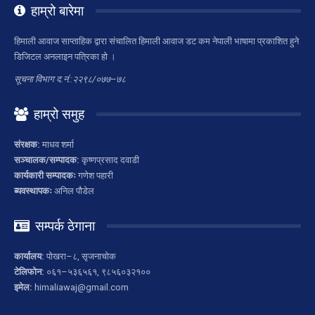
हाम्रो बारेमा
हिमाली आवाज साप्ताहिक द्वारा संचालित हिमाली आवाज डट कम नेपाली भाषामा प्रकाशित हुने
डिजिटल अनलाइन पत्रिका हो ।
सूचना विभाग द.नं.:२२९८/०७७–७८
हाम्रो समुह
संरक्षक:
माधव शर्मा
सञ्चालक/सम्पादक:
कृष्णप्रसाद दवाडी
कार्यकारी सम्पादकः
गणेश पहारी
ब्यवस्थापकः
अनिल पौडेल
सम्पर्क ठेगाना
कार्यालय:
पोखरा–८, सृजनाचोक
टेलिफोन:
०६१–५३६५६१, ९८५६०३२१००
इमेल:
himaliawaj@gmail.com