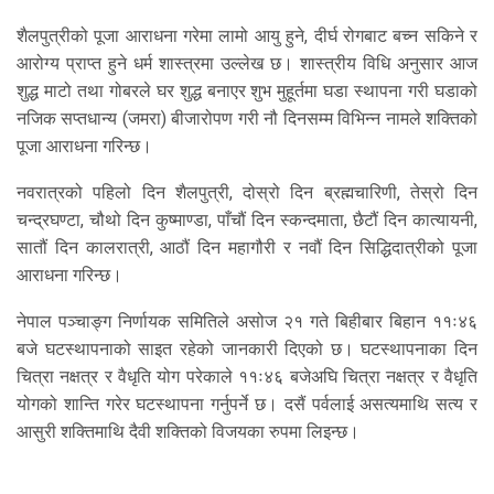
शैलपुत्रीको पूजा आराधना गरेमा लामो आयु हुने, दीर्घ रोगबाट बच्न सकिने र
आरोग्य प्राप्त हुने धर्म शास्त्रमा उल्लेख छ। शास्त्रीय विधि अनुसार आज
शुद्ध माटो तथा गोबरले घर शुद्ध बनाएर शुभ मुहूर्तमा घडा स्थापना गरी घडाको
नजिक सप्तधान्य (जमरा) बीजारोपण गरी नौ दिनसम्म विभिन्न नामले शक्तिको
पूजा आराधना गरिन्छ।
नवरात्रको पहिलो दिन शैलपुत्री, दोस्रो दिन ब्रह्मचारिणी, तेस्रो दिन
चन्द्रघण्टा, चौथो दिन कुष्माण्डा, पाँचौं दिन स्कन्दमाता, छैटौं दिन कात्यायनी,
सातौं दिन कालरात्री, आठौं दिन महागौरी र नवौं दिन सिद्धिदात्रीको पूजा
आराधना गरिन्छ।
नेपाल पञ्चाङ्ग निर्णायक समितिले असोज २१ गते बिहीबार बिहान ११ः४६
बजे घटस्थापनाको साइत रहेको जानकारी दिएको छ। घटस्थापनाका दिन
चित्रा नक्षत्र र वैधृति योग परेकाले ११ः४६ बजेअघि चित्रा नक्षत्र र वैधृति
योगको शान्ति गरेर घटस्थापना गर्नुपर्ने छ। दसैं पर्वलाई असत्यमाथि सत्य र
आसुरी शक्तिमाथि दैवी शक्तिको विजयका रुपमा लिइन्छ।