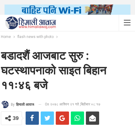
Home
flash news with photo
बडादशैं आजबाट सुरु :
घटस्थापनाको साइत बिहान
११ः४६ बजे
On २०७८ आश्विन २१ गते ,बिहीबार ०८:१७
By
हिमाली आवाज
39