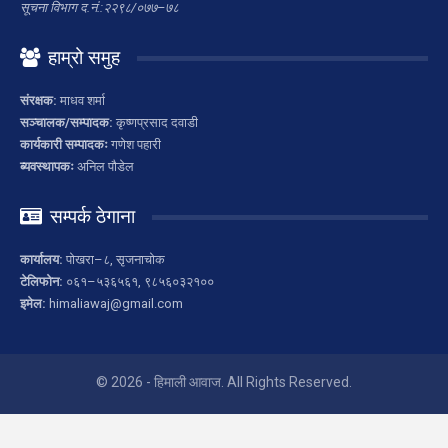
सूचना विभाग द.नं.:२२९८/०७७–७८
हाम्रो समुह
संरक्षक:
माधव शर्मा
सञ्चालक/सम्पादक:
कृष्णप्रसाद दवाडी
कार्यकारी सम्पादकः
गणेश पहारी
ब्यवस्थापकः
अनिल पौडेल
सम्पर्क ठेगाना
कार्यालय:
पोखरा–८, सृजनाचोक
टेलिफोन:
०६१–५३६५६१, ९८५६०३२१००
इमेल:
himaliawaj@gmail.com
© 2026 - हिमाली आवाज. All Rights Reserved.
Website Design:
Star nepal Infosys & Education Pvt. Ltd.