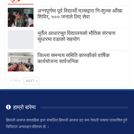
अन्नपूर्णमा पूर्व विद्यार्थी मञ्चद्वारा निःशुल्क आँखा
शिविर, ५०० जनाले लिए सेवा
भुर्तेल आधारभूत विद्यालयको भौतिक संरचना
सुधारमा वडाको सहयोग
जिल्ला समन्वय समिति कास्कीको वार्षिक
कार्ययोजना सार्वजनिक
PREV
NEXT
हाम्रो बारेमा
हिमाली आवाज साप्ताहिक द्वारा संचालित हिमाली आवाज डट कम नेपाली भाषामा प्रकाशित हुने
डिजिटल अनलाइन पत्रिका हो ।