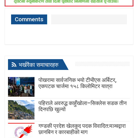
Comments
भर्खरैका समाचारहरु
पोखरामा सार्वजनिक भयो टीभीएस अर्बिटर,
एकपटक चार्जमा १५८ किलोमिटर यात्रा
पहिराले अवरुद्ध काहुँखोला–सिक्लेस सडक तीन
दिनपछि खुल्यो
गण्डकी प्रदेश खेलकुद पदक विवादित:मञ्चद्वारा
छानबिन र कारबाहीको माग