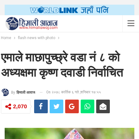
Home
flash news with photo
एमाले माछापुच्छ्रे वडा नं ८ को
अध्यक्षमा कृष्ण दवाडी निर्वाचित
On २०७८ कार्तिक ६ गते ,शनिबार १७:५५
By
हिमाली आवाज
2,070