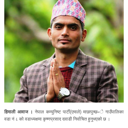
हिमाली आवाज ।
नेपाल कम्युनिष्ट पार्टी(एमाले) माछापुच्छ«े गाउँपालिका
वडा नं ८ को वडाध्यक्षमा कृष्णप्रसाद दवाडी निर्वाचित हुनुभएको छ ।