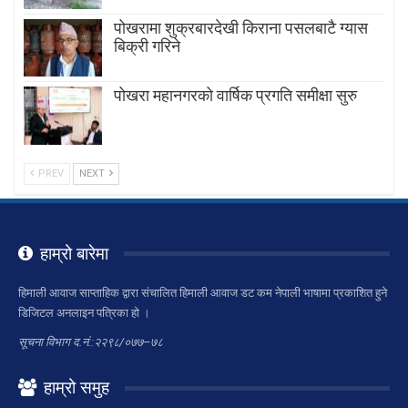
पोखरामा शुक्रबारदेखी किराना पसलबाटै ग्यास
बिक्री गरिने
पोखरा महानगरको वार्षिक प्रगति समीक्षा सुरु
PREV
NEXT
हाम्रो बारेमा
हिमाली आवाज साप्ताहिक द्वारा संचालित हिमाली आवाज डट कम नेपाली भाषामा प्रकाशित हुने
डिजिटल अनलाइन पत्रिका हो ।
सूचना विभाग द.नं.:२२९८/०७७–७८
हाम्रो समुह