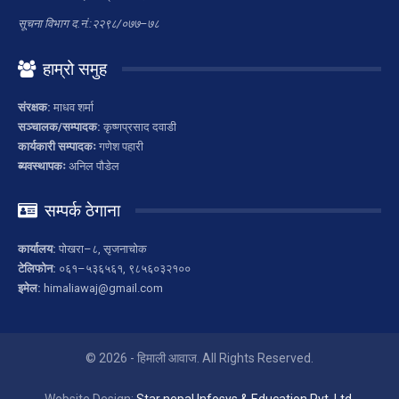
सूचना विभाग द.नं.:२२९८/०७७–७८
हाम्रो समुह
संरक्षक:
माधव शर्मा
सञ्चालक/सम्पादक:
कृष्णप्रसाद दवाडी
कार्यकारी सम्पादकः
गणेश पहारी
ब्यवस्थापकः
अनिल पौडेल
सम्पर्क ठेगाना
कार्यालय:
पोखरा–८, सृजनाचोक
टेलिफोन:
०६१–५३६५६१, ९८५६०३२१००
इमेल:
himaliawaj@gmail.com
© 2026 - हिमाली आवाज. All Rights Reserved.
Website Design:
Star nepal Infosys & Education Pvt. Ltd.