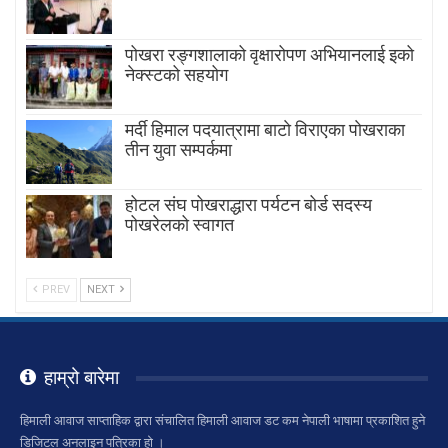
पोखरा रङ्गशालाको वृक्षारोपण अभियानलाई इको
नेक्स्टको सहयोग
मर्दी हिमाल पदयात्रामा बाटाे विराएका पाेखराका
तीन युवा सम्पर्कमा
होटल संघ पोखराद्धारा पर्यटन बोर्ड सदस्य
पोखरेलको स्वागत
PREV
NEXT
हाम्रो बारेमा
हिमाली आवाज साप्ताहिक द्वारा संचालित हिमाली आवाज डट कम नेपाली भाषामा प्रकाशित हुने
डिजिटल अनलाइन पत्रिका हो ।