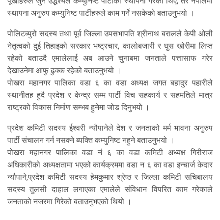
पूर्खाहरुले जुन उद्धेश्यले कम्युनिष्ट पार्टीको स्थापना गरेको थिए, तर नेपालमा
स्थापना अनुरुप कम्युनिष्ट पार्टीहरुले काम गर्ने नसकेको बताउनुभयो ।
पोलिटब्युरो सदस्य तथा पूर्व जिल्ला उपसभापति श्रीनाथ बरालले केपी ओली
नेतृत्वको दुई तिहाइको सरकार भष्ट्रचार, कालोबजारी र घुस खोरीमा लिप्त
रहेको बताउदै एमालेलाई अब आउने चुनाबमा जनताले पत्तासाफ गरेर
देखाउनेमा आफु ढुक्क रहेको बताउनुभयो ।
पोखरा महानगर पालिका वडा ६ का वडा अध्यक्ष जगत बहादुर पहारीले
स्थानीतह हुदै प्रदेश र केन्द्र सम्म पार्टी विच सहकार्य र सहमतिले मात्र
राष्ट्रको विकास निर्माण सम्भब हुनेमा जोड दिनुभयो ।
प्रदेश कमिटी सदस्य ईश्वरी न्यौपानेले देश र जनताको मर्म भावना अनुरुप
पार्टी संचालन गर्न नसक्ने ब्यक्ति कम्युनिष्ट नहुने बताउनुभयो ।
पोखरा महानगर पालिका वडा नं ६ का वडा कमिटी अध्यक्ष गिरीराज
अधिकारीको अध्यक्षतामा भएको कार्यक्रममा वडा न ६ का वडा इन्चार्ज केदार
न्यौपाने,प्रदेश कमिटी सदस्य हेमकुमार श्रेष्ठ र जिल्ला कमिटी सचिबालय
सदस्य तुलसी दाहाल लगाएका एमालेले संविधान विपरित काम गरेकाले
जनताको नजरमा गिरेको बताउनुभएको थियो ।