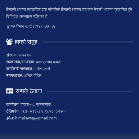
हिमाली आवाज साप्ताहिक द्वारा संचालित हिमाली आवाज डट कम नेपाली भाषामा प्रकाशित हुने
डिजिटल अनलाइन पत्रिका हो ।
सूचना विभाग द.नं.:२२९८/०७७–७८
हाम्रो समुह
संरक्षक:
माधव शर्मा
सञ्चालक/सम्पादक:
कृष्णप्रसाद दवाडी
कार्यकारी सम्पादकः
गणेश पहारी
ब्यवस्थापकः
अनिल पौडेल
सम्पर्क ठेगाना
कार्यालय:
पोखरा–८, सृजनाचोक
टेलिफोन:
०६१–५३६५६१, ९८५६०३२१००
इमेल:
himaliawaj@gmail.com