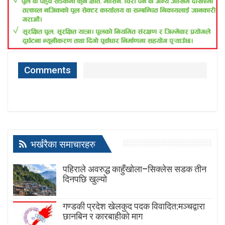
Comments
भर्खरैका समाचारहरु
पहिराले अवरुद्ध काहुँखोला–सिक्लेस सडक तीन
दिनपछि खुल्यो
गण्डकी प्रदेश खेलकुद पदक विवादित:मञ्चद्वारा
छानबिन र कारबाहीको माग