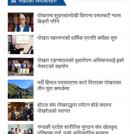
भर्खरैका समाचारहरु
पोखरामा शुक्रबारदेखी किराना पसलबाटै ग्यास
बिक्री गरिने
पोखरा महानगरको वार्षिक प्रगति समीक्षा सुरु
पोखरा रङ्गशालाको वृक्षारोपण अभियानलाई इको
नेक्स्टको सहयोग
मर्दी हिमाल पदयात्रामा बाटाे विराएका पाेखराका
तीन युवा सम्पर्कमा
होटल संघ पोखराद्धारा पर्यटन बोर्ड सदस्य
पोखरेलको स्वागत
गण्डकी प्रदेश शारीरिक सुगठन संघ खेलकुद
परिषद्मा दर्ता, पायाे आधिकारिक मान्यता