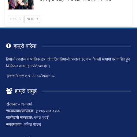
PREV
NEXT
हाम्रो बारेमा
हिमाली आवाज साप्ताहिक द्वारा संचालित हिमाली आवाज डट कम नेपाली भाषामा प्रकाशित हुने
डिजिटल अनलाइन पत्रिका हो ।
सूचना विभाग द.नं.:२२९८/०७७–७८
हाम्रो समुह
संरक्षक:
माधव शर्मा
सञ्चालक/सम्पादक:
कृष्णप्रसाद दवाडी
कार्यकारी सम्पादकः
गणेश पहारी
ब्यवस्थापकः
अनिल पौडेल