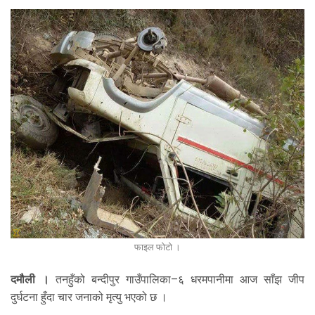
फाइल फोटो ।
दमौली ।
तनहुँको बन्दीपुर गाउँपालिका–६ धरमपानीमा आज साँझ जीप
दुर्घटना हुँदा चार जनाको मृत्यु भएको छ ।