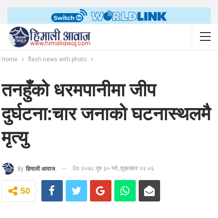
Home
flash news with photo
तनहुँको धरमपानीमा जीप
दुर्घटना:चार जनाको घटनास्थलमै
मृत्यु
On २०७८ पुष ३० गते ,शुक्रबार २२:०६
By
हिमाली आवाज
50