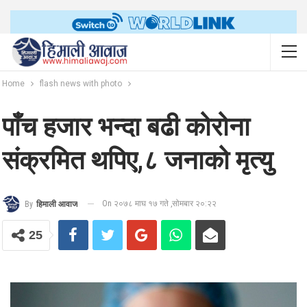
Home
flash news with photo
पाँच हजार भन्दा बढी कोरोना
संक्रमित थपिए,८ जनाको मृत्यु
On २०७८ माघ १७ गते ,सोमबार २०:२२
By
हिमाली आवाज
25