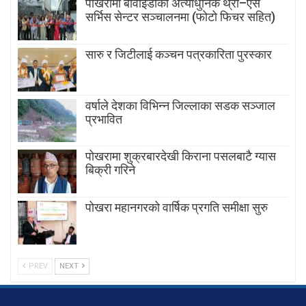
पोखरामा बीवाइडीको अत्याधुनिक थ्री–एस
सर्भिस सेन्टर सञ्चालनमा (फोटो फिचर सहित)
सारु र जिटीलाई कञ्चन पत्रकारिता पुरस्कार
वर्षाले देशका विभिन्न जिल्लाका सडक सञ्जाल
प्रभावित
पोखरामा शुक्रबारदेखी किराना पसलबाटै ग्यास
बिक्री गरिने
पोखरा महानगरको वार्षिक प्रगति समीक्षा सुरु
PREV
NEXT