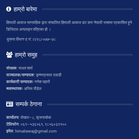
हाम्रो बारेमा
हिमाली आवाज साप्ताहिक द्वारा संचालित हिमाली आवाज डट कम नेपाली भाषामा प्रकाशित हुने
डिजिटल अनलाइन पत्रिका हो ।
सूचना विभाग द.नं.:२२९८/०७७–७८
हाम्रो समुह
संरक्षक:
माधव शर्मा
सञ्चालक/सम्पादक:
कृष्णप्रसाद दवाडी
कार्यकारी सम्पादकः
गणेश पहारी
ब्यवस्थापकः
अनिल पौडेल
सम्पर्क ठेगाना
कार्यालय:
पोखरा–८, सृजनाचोक
टेलिफोन:
०६१–५३६५६१, ९८५६०३२१००
इमेल:
himaliawaj@gmail.com