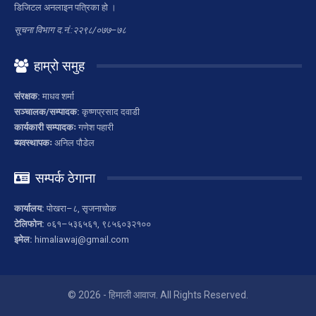
डिजिटल अनलाइन पत्रिका हो ।
सूचना विभाग द.नं.:२२९८/०७७–७८
हाम्रो समुह
संरक्षक:
माधव शर्मा
सञ्चालक/सम्पादक:
कृष्णप्रसाद दवाडी
कार्यकारी सम्पादकः
गणेश पहारी
ब्यवस्थापकः
अनिल पौडेल
सम्पर्क ठेगाना
कार्यालय:
पोखरा–८, सृजनाचोक
टेलिफोन:
०६१–५३६५६१, ९८५६०३२१००
इमेल:
himaliawaj@gmail.com
© 2026 - हिमाली आवाज. All Rights Reserved.