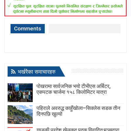
Comments
भर्खरैका समाचारहरु
पोखरामा सार्वजनिक भयो टीभीएस अर्बिटर,
एकपटक चार्जमा १५८ किलोमिटर यात्रा
पहिराले अवरुद्ध काहुँखोला–सिक्लेस सडक तीन
दिनपछि खुल्यो
गण्डकी प्रदेश खेलकुद पदक विवादित:मञ्चद्वारा