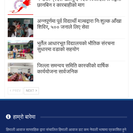
छानबिन र कारबाहीको माग
अन्नपूर्णमा पूर्व विद्यार्थी मञ्चद्वारा निःशुल्क आँखा
शिविर, ५०० जनाले लिए सेवा
भुर्तेल आधारभूत विद्यालयको भौतिक संरचना
सुधारमा वडाको सहयोग
जिल्ला समन्वय समिति कास्कीको वार्षिक
कार्ययोजना सार्वजनिक
PREV
NEXT
हाम्रो बारेमा
हिमाली आवाज साप्ताहिक द्वारा संचालित हिमाली आवाज डट कम नेपाली भाषामा प्रकाशित हुने