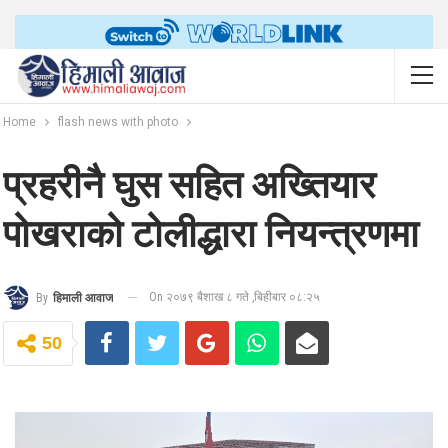
Home
flash news with photo
प्रहरीनै घुस सहित अख्तियार
पोखराको टोलीद्धारा नियन्त्रणमा
On २०७९ बैशाख ८ गते ,बिहीबार ०८:२५
By
हिमाली आवाज
50