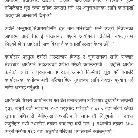
आधारमा पोखराबाट खटिएको टोलीले महतोलाई विपद् व्यवस्थापन गुल्म
नजिकैबाट घुस रकम सहित पक्राउ गरी थप अनुसन्धानका लागि काठमाडौँ
पठाइएको जानकारी दिनुभयो ।
उहाँले भन्नुभयो,“सेवाग्राहीसँग घुस माग गरिरहेको भन्ने उजुरी निवेदनका
आधारमा आरोपितलाई पोखराबाट गएको आयोगको टोलीले नियन्त्रणमा
लिएको हो । उहाँलाई आज विहाननै काठमाडौँ पठाइसकेका छौँ ।”
कार्यालय प्रमुख शर्माले भ्रष्टाचार विरुद्ध र सुशासनका लागि सञ्चार
क्षेत्रबाट आयोगले सहकार्यको अपेक्षा गरेको बताउनुभयो । उहाँले आयोग
कसैको दवाव र प्रभावमा नपरिकन आफ्नो जिम्मेवारी पूरा गर्ने बताउँदै
कार्यालयका कमीकमजोरी औँल्याइदिएर सुधारका लागि अवसर प्रदान गर्न
समेत आग्रह गर्नुभयो ।
आयोगको पोखरा कार्यालयमा गत चैत मसान्तसम्म अख्तियार दुरुपयोग सम्बन्धी
९३६ उजुरी दर्ता भएकामा ४५१ फछ्र्योट गरिएको र ४८५ वटा बाँकी रहेको
सूचना अधिकारी देवीप्रसाद थपलियाले जानकारी दिनुभयो । प्राप्त
उजुरीहरु मध्ये स्थानीय तहका सबैभन्दा बढी छन् । स्थानीय तहका ३४७
उजुरी मध्येमा १६२ वटा फछ्र्योट गरिएको थपलियाले बताउनुभयो ।