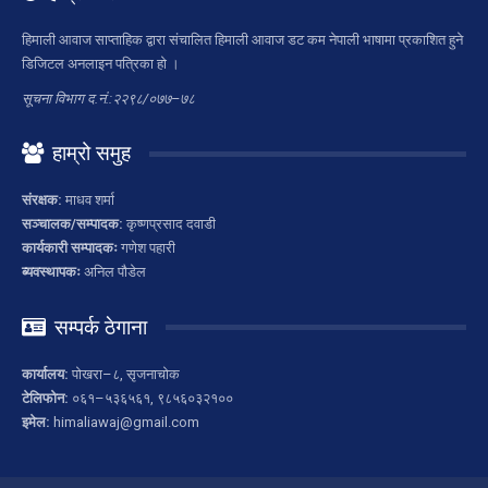
हिमाली आवाज साप्ताहिक द्वारा संचालित हिमाली आवाज डट कम नेपाली भाषामा प्रकाशित हुने
डिजिटल अनलाइन पत्रिका हो ।
सूचना विभाग द.नं.:२२९८/०७७–७८
हाम्रो समुह
संरक्षक:
माधव शर्मा
सञ्चालक/सम्पादक:
कृष्णप्रसाद दवाडी
कार्यकारी सम्पादकः
गणेश पहारी
ब्यवस्थापकः
अनिल पौडेल
सम्पर्क ठेगाना
कार्यालय:
पोखरा–८, सृजनाचोक
टेलिफोन:
०६१–५३६५६१, ९८५६०३२१००
इमेल:
himaliawaj@gmail.com