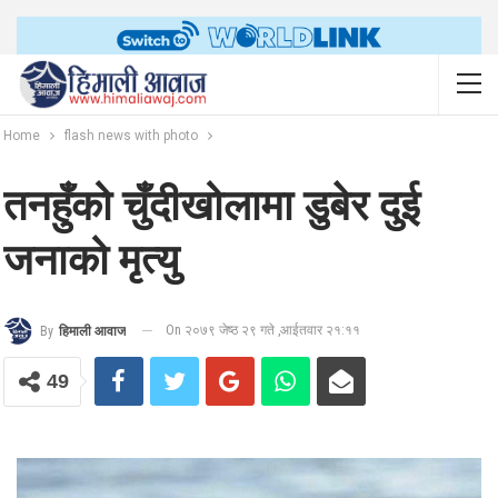
Home
flash news with photo
तनहुँको चुँदीखोलामा डुबेर दुई
जनाको मृत्यु
On २०७९ जेष्ठ २९ गते ,आईतवार २१:११
By
हिमाली आवाज
49