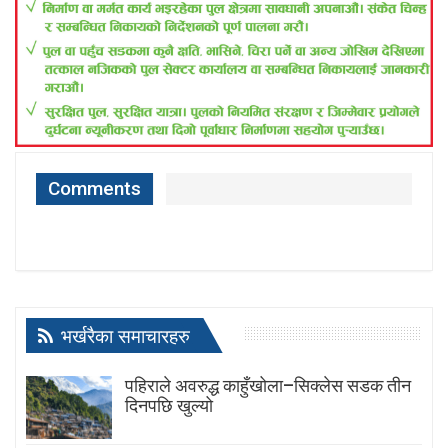
Comments
भर्खरैका समाचारहरु
पहिराले अवरुद्ध काहुँखोला–सिक्लेस सडक तीन
दिनपछि खुल्यो