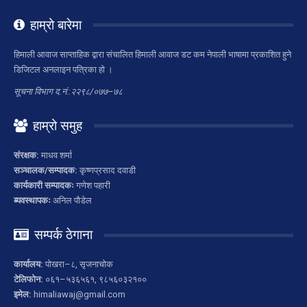
हाम्रो बारेमा
हिमाली आवाज साप्ताहिक द्वारा संचालित हिमाली आवाज डट कम नेपाली भाषामा प्रकाशित हुने
डिजिटल अनलाइन पत्रिका हो ।
सूचना विभाग द.नं.:२२९८/०७७–७८
हाम्रो समुह
संरक्षक:
माधव शर्मा
सञ्चालक/सम्पादक:
कृष्णप्रसाद दवाडी
कार्यकारी सम्पादकः
गणेश पहारी
ब्यवस्थापकः
अनिल पौडेल
सम्पर्क ठेगाना
कार्यालय:
पोखरा–८, सृजनाचोक
टेलिफोन:
०६१–५३६५६१, ९८५६०३२१००
इमेल:
himaliawaj@gmail.com