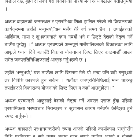
पिँडीले देख्ने, बुझ्ने र सिक्ने गरी विकासका परियोजना अघि बढाउने बताउनुभयो
।
अध्यक्ष दाहालको जन्मस्थल र प्रारम्भिक शिक्षा हासिल गरेको सो विद्यालयको
कार्यक्रममा उहाँले भन्नुभयो,“अब मसँग धेरै वर्ष समय छैन । तपाईहरुको
आर्शिवाद, माया र शुभकामनाले काम ग¥र्यो भने म छिट्टै देशको नेतृत्व गर्ने
ठाउँमा पुग्दैछु ।” अध्यक्ष प्रचण्डले अन्नपूर्ण गाउँपालिकाको विकासका लागि
आफूले ध्यान दिने बताउँदै विकास योजनाका लिष्ट लिएर काठमाडौँ आउन
समेत जनप्रतिनिधिहरुलाई आग्रह गर्नुभएको छ ।
उहाँले भन्नुभयो,“ यस ठाउँका लागि विगतमा मैले यो भन्दा पनि बढी गर्नुपथ्र्यो
तर विविधि कारणले हुन सकेन । यहाँका जनप्रतिनिधिलाई भन्न चाहन्छु
तपाईहरुले विकासका योजनाको लिष्ट लिएर म कहाँ आउनुहोला।”
अध्यक्ष प्रचण्डले आफुलाई देशको नेतृत्व गर्ने अवसर प्राप्त हुँदा पहिलो
प्रथामिकता भ्रष्टाचार नियन्त्रण र सुशासन कायम गर्नेतर्फ केन्द्रित हुने
स्पष्ट पार्नुभयो ।
अध्यक्ष दाहालले प्रधानमन्त्रीको रुपमा आफ्नो पहिलो कार्याकाल राम्रोसँग
विधि प्रक्रिया र सबै उतार चढाव बुझ्न नपाई व्यतित भएको र दोस्रो