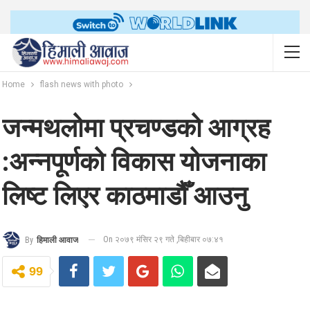
Home
flash news with photo
जन्मथलोमा प्रचण्डको आग्रह
:अन्नपूर्णको विकास योजनाका
लिष्ट लिएर काठमाडौँ आउनु
On २०७९ मंसिर २९ गते ,बिहीबार ०७:४१
By
हिमाली आवाज
99