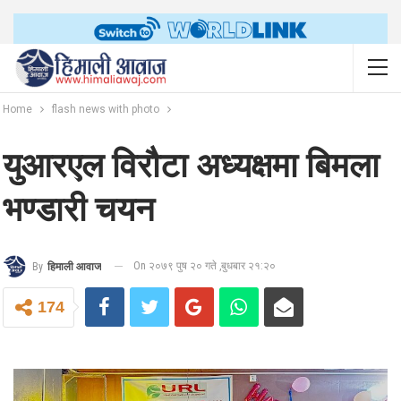
Home
flash news with photo
युआरएल विरौटा अध्यक्षमा बिमला
भण्डारी चयन
On २०७९ पुष २० गते ,बुधबार २१:२०
By
हिमाली आवाज
174