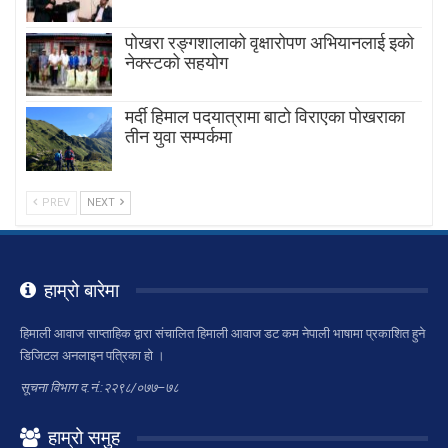
पोखरा रङ्गशालाको वृक्षारोपण अभियानलाई इको
नेक्स्टको सहयोग
मर्दी हिमाल पदयात्रामा बाटाे विराएका पाेखराका
तीन युवा सम्पर्कमा
PREV
NEXT
हाम्रो बारेमा
हिमाली आवाज साप्ताहिक द्वारा संचालित हिमाली आवाज डट कम नेपाली भाषामा प्रकाशित हुने
डिजिटल अनलाइन पत्रिका हो ।
सूचना विभाग द.नं.:२२९८/०७७–७८
हाम्रो समुह