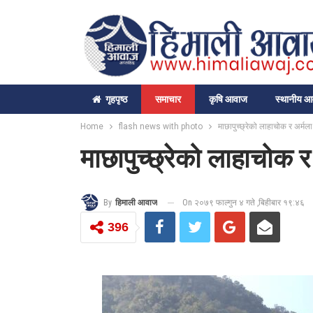
गृहपृष्‍ठ
समाचार
कृषि आवाज
स्थानीय 
Home
flash news with photo
माछापुच्छ्रेको लाहाचोक र अर्मला ग
माछापुच्छ्रेको लाहाचोक र अ
On २०७९ फाल्गुन ४ गते ,बिहीबार १९:४६
By
हिमाली आवाज
396