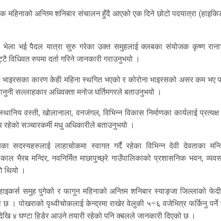
हरेक महिनाको अन्तिम शनिबार संचालन हुँदै आएको एक दिने छोटो पदयात्रा (हाइक
भेला भई पैदल यात्रा सुरु गरेका उक्त समुहलाई क्लबका संयोजक कृष्ण राना
िट्टै विधिवत रुपमा दर्ता गरिने जानकारी गराउनुभयो ।
ना भाइरसका कारण केही महिना स्थगित भएको र कोरोना भाइरसको असर कम भए प
ानुनी सल्लाहकार अधिवक्ता मनोज घर्तिमगरले बताउनुभयो ।
र स्थानिय वस्ती, खोलानाला, वनजंगल, विभिन्न विकास निर्माणका कार्यलाई प्रत्यक्ष
श्य रहेको सञ्चारकर्मी मधु अधिकारीले बताउनुभयो ।
का सदस्यहरुलाई लाहाचोकमा स्वागत गर्दै रहेका विभिन्न देवी देवताका मन्दि
 काल भैरब मन्दिर, नवनिर्मित माछापुच्छ्रे गाउँपालिकाको प्रशासनिक भवन, व्य
ो थियो ।
 हाइकर्स समुह पुगेको र फागुन महिनाको अन्तिम शनिबार स्याङ्जा जिल्लाको फेद
ो छ । पोखराको पृथ्वीचोकलाई केन्द्रमा राखेर वेलुकी ५÷६ वजेभित्र फर्किनु पर्न
३ देखि ४ घण्टा हिडेर आउने तयारी रहेको पनि क्बलले जानकारी दिएको छ ।