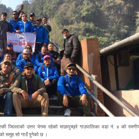
स्की जिल्लाको उत्तर भेगमा रहेको माछापुच्छ्रे गाउपालिका वडा नं. ४ को रमणी
ालको समुह सो गाउँ पुगेको छ ।