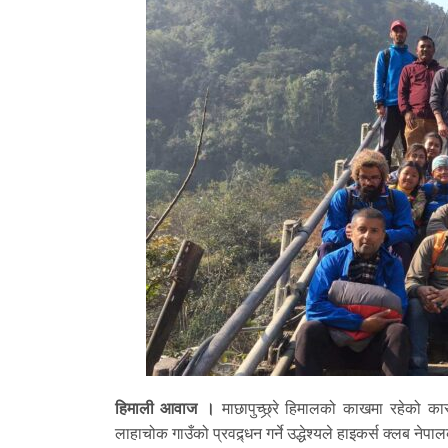
हिमाली आवाज ।
माछापुच्छ्र्रे हिमालको काखमा रहेको का
लाहाचोक गाउँको प्रवद्र्धन गर्ने उद्धेश्यले हाइकर्स क्लब नेप