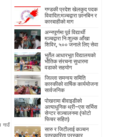
गण्डकी प्रदेश खेलकुद पदक
विवादित:मञ्चद्वारा छानबिन र
कारबाहीको माग
अन्नपूर्णमा पूर्व विद्यार्थी
मञ्चद्वारा निःशुल्क आँखा
शिविर, ५०० जनाले लिए सेवा
भुर्तेल आधारभूत विद्यालयको
भौतिक संरचना सुधारमा
वडाको सहयोग
जिल्ला समन्वय समिति
कास्कीको वार्षिक कार्ययोजना
सार्वजनिक
पोखरामा बीवाइडीको
अत्याधुनिक थ्री–एस सर्भिस
सेन्टर सञ्चालनमा (फोटो
फिचर सहित)
य गाउँ
सारु र जिटीलाई कञ्चन
पत्रकारिता पुरस्कार