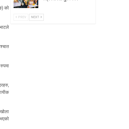
िङ) को
PREV
NEXT
भाटले
श्चात
 रुपमा
रहरु,
वसायीक
ीखोला
े भएको