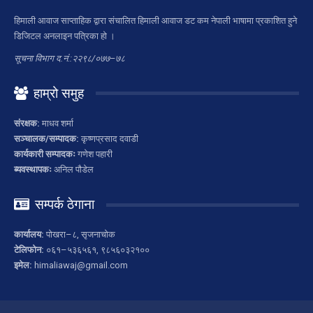
हिमाली आवाज साप्ताहिक द्वारा संचालित हिमाली आवाज डट कम नेपाली भाषामा प्रकाशित हुने
डिजिटल अनलाइन पत्रिका हो ।
सूचना विभाग द.नं.:२२९८/०७७–७८
हाम्रो समुह
संरक्षक:
माधव शर्मा
सञ्चालक/सम्पादक:
कृष्णप्रसाद दवाडी
कार्यकारी सम्पादकः
गणेश पहारी
ब्यवस्थापकः
अनिल पौडेल
सम्पर्क ठेगाना
कार्यालय:
पोखरा–८, सृजनाचोक
टेलिफोन:
०६१–५३६५६१, ९८५६०३२१००
इमेल:
himaliawaj@gmail.com