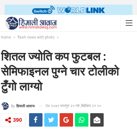
Home
flash news with photo
शितल ज्योति कप फुटबल :
सेमिफाइनल पुग्ने चार टोलीको
टुँगो लाग्यो
On २०७९ फाल्गुन २५ गते ,बिहीबार २१:१०
By
हिमाली आवाज
390