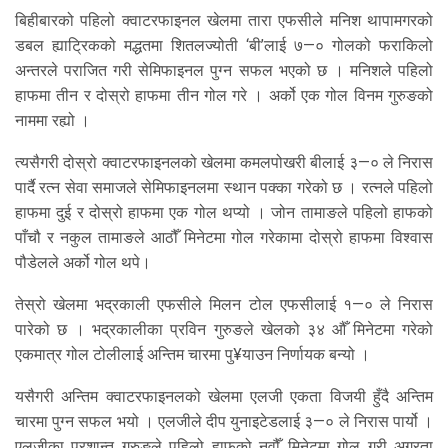
बिहीबारको पहिलो क्वाटरफाइनल खेलमा तारा एफसीले मनिश थापामगरको
डबल ह्याट्रिकको मद्धतमा शितलज्योती ‘बी’लाई ७—० गोलको फराकिलो
अन्तरले पराजित गरी सेमिफाइनल पुग्न सफल भएको छ । मनिशले पहिलो
हाफमा तीन र दोस्रो हाफमा तीन गोल गरे । अर्को एक गोल विनम गुरुङको
नाममा रह्यो ।
त्यसैगरी दोस्रो क्वाटरफाइनलको खेलमा कमलपोखरी बीलाई ३—० ले निरास
पार्दै रत्न सेवा समाजले सेमिफाइनलमा स्थान पक्का गरेको छ । रत्नले पहिलो
हाफमा दुई र दोस्रो हाफमा एक गोल थप्यो । जोन तामाङले पहिलो हाफको
पाँचौ र नकुल तामाङले आठौँ मिनेटमा गोल गरेकामा दोस्रो हाफमा विश्वास
पौडेलले अर्को गोल थपे।
तेस्रो खेलमा भद्रकाली एफसीले मिलन टोल एफसीलाई १—० ले निरास
पारेको छ । भद्रकालीका प्रविन गुरुङले खेलको ३४ औँ मिनेटमा गरेको
एकमात्र गोल टोलीलाई अन्तिम चारमा पु¥याउन निर्णायक बन्यो ।
यसैगरी अन्तिम क्वाटरफाइनलको खेलमा एलजी एकता विजयी हुँदै अन्तिम
चारमा पुग्न सफल भयो । एलजीले दीप युनाइटेडलाई ३—० ले निरास पार्यो ।
एलजीका प्रशान्त गुरुङले पहिलो हाफको नवौँ मिनेटमा गोल गरी अग्रता