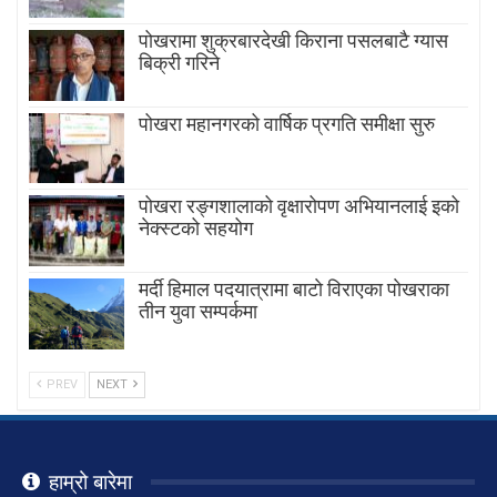
पोखरामा शुक्रबारदेखी किराना पसलबाटै ग्यास
बिक्री गरिने
पोखरा महानगरको वार्षिक प्रगति समीक्षा सुरु
पोखरा रङ्गशालाको वृक्षारोपण अभियानलाई इको
नेक्स्टको सहयोग
मर्दी हिमाल पदयात्रामा बाटाे विराएका पाेखराका
तीन युवा सम्पर्कमा
PREV
NEXT
हाम्रो बारेमा