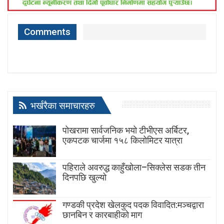
Comments
भर्खरैका समाचारहरु
पोखरामा सार्वजनिक भयो टीभीएस अर्बिटर,
एकपटक चार्जमा १५८ किलोमिटर यात्रा
पहिराले अवरुद्ध काहुँखोला–सिक्लेस सडक तीन
दिनपछि खुल्यो
गण्डकी प्रदेश खेलकुद पदक विवादित:मञ्चद्वारा
छानबिन र कारबाहीको माग