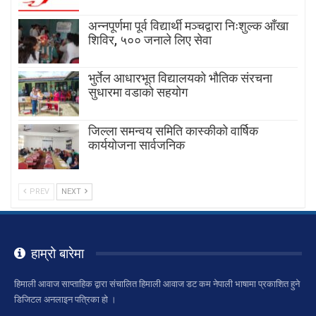
अन्नपूर्णमा पूर्व विद्यार्थी मञ्चद्वारा निःशुल्क आँखा
शिविर, ५०० जनाले लिए सेवा
भुर्तेल आधारभूत विद्यालयको भौतिक संरचना
सुधारमा वडाको सहयोग
जिल्ला समन्वय समिति कास्कीको वार्षिक
कार्ययोजना सार्वजनिक
PREV
NEXT
हाम्रो बारेमा
हिमाली आवाज साप्ताहिक द्वारा संचालित हिमाली आवाज डट कम नेपाली भाषामा प्रकाशित हुने
डिजिटल अनलाइन पत्रिका हो ।