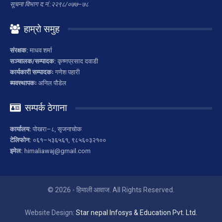
सूचना विभाग द.नं.:२२९८/०७७–७८
हाम्रो समुह
संरक्षक:
माधव शर्मा
सञ्चालक/सम्पादक:
कृष्णप्रसाद दवाडी
कार्यकारी सम्पादकः
गणेश पहारी
ब्यवस्थापकः
अनिल पौडेल
सम्पर्क ठेगाना
कार्यालय:
पोखरा–८, सृजनाचोक
टेलिफोन:
०६१–५३६५६१, ९८५६०३२१००
इमेल:
himaliawaj@gmail.com
© 2026 - हिमाली आवाज. All Rights Reserved.
Website Design:
Star nepal Infosys & Education Pvt. Ltd.