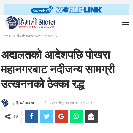
Home
flash news with photo
अदालतको आदेशपछि पोखरा
महानगरबाट नदीजन्य सामग्री
उत्खननको ठेक्का रद्ध
On २०७९ चैत्र १३ गते ,सोमबार २१:३५
By
हिमाली आवाज
12