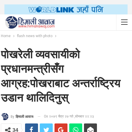
Home
flash news with photo
पोखरेली व्यवसायीको
प्रधानमन्त्रीसँग
आग्रह:पोखराबाट अन्तर्राष्ट्रिय
उडान थालिदिनुस्
On २०७९ चैत्र २७ गते ,सोमबार २२:२३
By
हिमाली आवाज
34