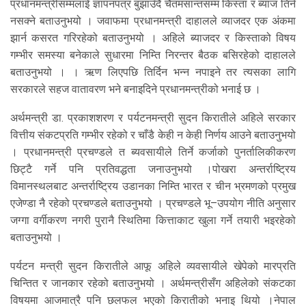
प्रधानमन्त्रीसम्मलाई ज्ञापनपत्र बुझाउँदै चैतमसान्तसम्म किस्ता र ब्याज तिर्न
नसक्ने बताउनुभयो । जवाफमा प्रधानमन्त्री दाहालले व्याजदर एक अंकमा
झार्न कसरत गरिरहेको बताउनुभयो । अहिले ब्याजदर र किस्ताको विषय
गम्भीर समस्या बनेकाले सुधारमा निम्ति निरन्तर बैठक बसिरहेको दाहालले
बताउनुभयो । । ऋण लिएपछि तिर्दिन भन्न नपाइने तर त्यसका लागि
सरकारले सहज वातावरण भने बनाइदिने प्रधानमन्त्रीको भनाई छ ।
अर्थमन्त्री डा. प्रकाशशरण र पर्यटनमन्त्री सुदन किरातीले अहिले सरकार
वित्तीय संकटप्रति गम्भीर रहेको र चाँडै केही न केही निर्णय आउने बताउनुभयो
। प्रधानमन्त्री प्रचण्डले त ब्यवसायीले तिर्ने कर्जाको पुनर्तालिकीकरण
छिट्टै गर्ने पनि प्रतिवद्धता जनाउनुभयो ।पोखरा अन्तर्राष्ट्रिय
विमानस्थलबाट अन्तर्राष्ट्रिय उडानका निम्ति भारत र चीन भ्रमणको प्रमुख
एजेण्डा नै रहेको प्रचण्डले बताउनुभयो । प्रचण्डले भू–उपयोग नीति अनुसार
जग्गा वर्गीकरण नगरी पुरानै स्थितिमा कित्ताकाट खुला गर्ने तयारी भइरहेको
बताउनुभयो ।
पर्यटन मन्त्री सुदन किरातीले आफू अहिले व्यवसायीले खेपेको मारप्रति
चिन्तित र जानकार रहेको बताउनुभयो । अर्थमन्त्रीसँग अहिलेको संकटका
विषयमा आजमात्रै पनि छलफल भएको किरातीको भनाइ थियो ।नेपाल