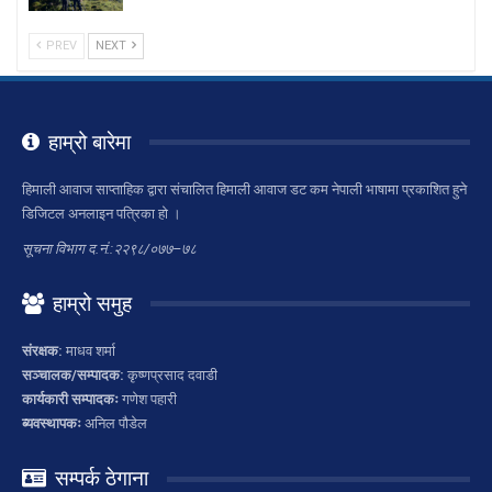
PREV
NEXT
हाम्रो बारेमा
हिमाली आवाज साप्ताहिक द्वारा संचालित हिमाली आवाज डट कम नेपाली भाषामा प्रकाशित हुने
डिजिटल अनलाइन पत्रिका हो ।
सूचना विभाग द.नं.:२२९८/०७७–७८
हाम्रो समुह
संरक्षक:
माधव शर्मा
सञ्चालक/सम्पादक:
कृष्णप्रसाद दवाडी
कार्यकारी सम्पादकः
गणेश पहारी
ब्यवस्थापकः
अनिल पौडेल
सम्पर्क ठेगाना