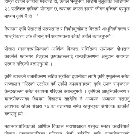
हाम्रो देशको आर्थिक मेरुदण्ड हो, उहाँले भन्नुभयो, सिङ्गो मुलुकको जिडिपीमा
२६ प्रतिशत कृषिको योगदान छ, त्यसका कारण हाम्रो जीवन वृत्तिको प्रमुख
माध्यम कृषि नै हो ।”
नेपालमा कृषि पेसालाई परम्परागत र निर्वाहमुखीबाट बिस्तारै आधुनिकीकरण र
यान्त्रीकरण तर्फ लैजानु पर्ने आवश्यकता रहेको उहाँले बताउनुभयो ।
पोखरा महानगरपालिकाको आर्थिक विकास समितिका संयोजक बोधराज
कार्कीले महानगर क्षेत्रका कृषकहरूलाई यान्त्रीकरणमा अनुदान सहायता
प्रदान गरिएको बताउनुभयो ।
कृषि उपजको बजारीकरण सहित सुरक्षित ढुवानीका लागि कृषि एम्बुलेन्स समेत
सञ्चालन गरिएको उल्लेख गर्दै उहाँले वडावडाहरुमा कृषि उपज सङ्कलन
केन्द्रहरूमा समेत स्थापना गरिएको बताउनुभयो । कृषिको आधुनिकीकरण र
यान्त्रीकरणका विषयमा विद्यालय तहदेखि नै अध्ययन अध्यापन गराउनु
आवश्यक रहेको पोखरा १४ का वडाध्यक्ष समेत रहनुभएका संयोजक कार्कीले
बताउनुभयो ।
महानगरपालिकाको आर्थिक विकास महाशाखाका प्रमुख मनहर कडरियाले
पोखरा महानगरपालिका पछिल्ला केही वर्षदेखि कृषि यान्त्रीकरणको