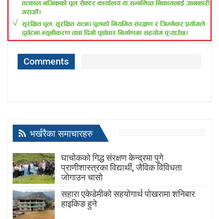
Comments
भर्खरैका समाचारहरु
घाचोकको गिद्ध संरक्षण केन्द्रमा पुगे
प्राणीशास्त्रका विद्यार्थी, जैविक विविधता
जोगाउन चासो
सहारा एकेडेमीको सहयोगार्थ पोखरामा शनिबार
हाइकिङ हुने