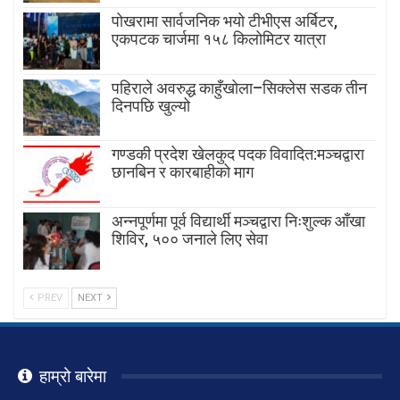
पोखरामा सार्वजनिक भयो टीभीएस अर्बिटर,
एकपटक चार्जमा १५८ किलोमिटर यात्रा
पहिराले अवरुद्ध काहुँखोला–सिक्लेस सडक तीन
दिनपछि खुल्यो
गण्डकी प्रदेश खेलकुद पदक विवादित:मञ्चद्वारा
छानबिन र कारबाहीको माग
अन्नपूर्णमा पूर्व विद्यार्थी मञ्चद्वारा निःशुल्क आँखा
शिविर, ५०० जनाले लिए सेवा
PREV
NEXT
हाम्रो बारेमा