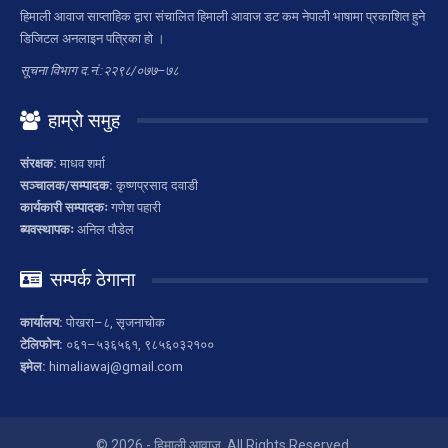
हिमाली आवाज साप्ताहिक द्वारा संचालित हिमाली आवाज डट कम नेपाली भाषामा प्रकाशित हुने
डिजिटल अनलाइन पत्रिका हो ।
सूचना विभाग द.नं.:२२९८/०७७–७८
हाम्रो समुह
संरक्षक:
माधव शर्मा
सञ्चालक/सम्पादक:
कृष्णप्रसाद दवाडी
कार्यकारी सम्पादकः
गणेश पहारी
ब्यवस्थापकः
अनिल पौडेल
सम्पर्क ठेगाना
कार्यालय:
पोखरा–८, सृजनाचोक
टेलिफोन:
०६१–५३६५६१, ९८५६०३२१००
इमेल:
himaliawaj@gmail.com
© 2026 - हिमाली आवाज. All Rights Reserved.