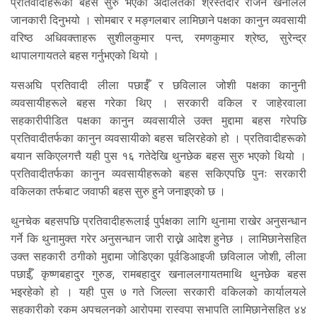
प्रतिवादीहरूको बहस सुरु भएको अदालतका श्रेस्तेदार राजन खनालले
जानकारी दिनुभयो । सोमबार र मङ्गलबार लामिछाने पक्षका कानुन व्यवसायी
वरिष्ठ अधिवक्ताहरू सुशीलकुमार पन्त, रमणकुमार श्रेष्ठ, सुरेन्द्र
थापालगायतले बहस गर्नुभएको थियो ।
यसअघि प्रतिवादी लीला पछाईँ र छविलाल जोशी पक्षका कानुनी
व्यवसायीहरूले बहस गरेका थिए । सरकारी वकिल र जाहेरवाला
सहकारीपीडित पक्षका कानुन व्यवसायीले उक्त मुद्दामा बहस गरेपछि
प्रतिवादीतर्फका कानुन व्यवसायीको बहस चलिरहेको हो । प्रतिवादीहरूको
बयान सकिएलगत्तै यही पुस १६ गतेदेखि थुनछेक बहस सुरु भएको थियो ।
प्रतिवादीतर्फका कानुन व्यवसायीहरूको बहस सकिएपछि पुनः सरकारी
वकिलका तर्फबाट जवाफी बहस सुरु हुने जनाइएको छ ।
थुनचेक बहसपछि प्रतिवादीहरूलाई पुर्पक्षका लागि थुनामा राखेर अनुसन्धान
गर्ने कि थुनामुक्त गरेर अनुसन्धान जारी राख्ने आदेश हुनेछ । लामिछानेसहित
उक्त सहकारी ठगीको मुद्दामा जोडिएका पूर्वडिआइजी छविलाल जोशी, लीला
पछाईँ, कृष्णबहादुर गुरुङ, रामबहादुर खनाललगायतमाथि थुनछेक बहस
भइरहेको हो । यही पुस ७ गते जिल्ला सरकारी वकिलको कार्यालयले
सहकारीको रकम अपचलनको आरोपमा रास्वपा सभापति लामिछानेसहित ४४