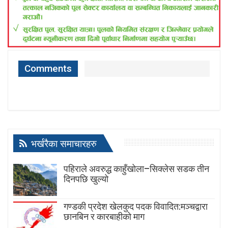
Comments
भर्खरैका समाचारहरु
पहिराले अवरुद्ध काहुँखोला–सिक्लेस सडक तीन
दिनपछि खुल्यो
गण्डकी प्रदेश खेलकुद पदक विवादित:मञ्चद्वारा
छानबिन र कारबाहीको माग