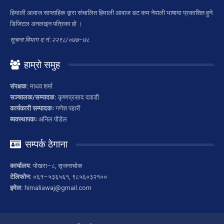
हिमाली आवाज साप्ताहिक द्वारा संचालित हिमाली आवाज डट कम नेपाली भाषामा प्रकाशित हुने
डिजिटल अनलाइन पत्रिका हो ।
सूचना विभाग द.नं.:२२९८/०७७–७८
हाम्रो समुह
संरक्षक:
माधव शर्मा
सञ्चालक/सम्पादक:
कृष्णप्रसाद दवाडी
कार्यकारी सम्पादकः
गणेश पहारी
ब्यवस्थापकः
अनिल पौडेल
सम्पर्क ठेगाना
कार्यालय:
पोखरा–८, सृजनाचोक
टेलिफोन:
०६१–५३६५६१, ९८५६०३२१००
इमेल:
himaliawaj@gmail.com