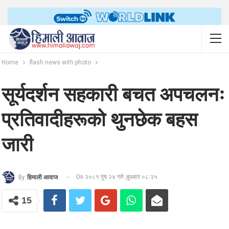
Home
flash news with photo
सूर्यदर्शन सहकारी बचत अपचलनः
प्रतिवादीहरूको थुनछेक बहस
जारी
On २०८१ पुष २४ गते ,बुधबार ०८:२५
By
हिमाली आवाज
15