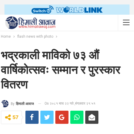
Home
flash news with photo
भद्रकाली माविको ७३ औं
वार्षिकोत्सवः सम्मान र पुरस्कार
वितरण
On २०८१ माघ २२ गते ,मंगलवार २१:५१
By
हिमाली आवाज
57