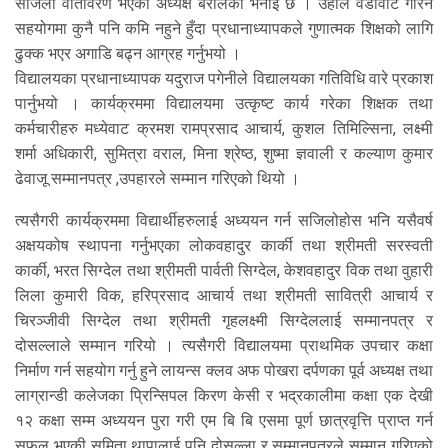
सजिलो वातावरण भएको अध्यक्ष बरालको भनाई छ । उहाँले वडावाट गरिने
सहयोगमा कुनै पनि कमि नहुने हुँदा प्रधानाध्यापकले गुणात्मक शिक्षको लागि
ढुक्क भएर अगाडि बढ्न आग्रह गर्नुभयो ।
विद्यालयका प्रधानाध्यापक यदुराज पगेनीले विद्यालयका गतिविधि वारे प्रकाश
पार्नुभयो । कार्यक्रममा विद्यालयमा उत्कृष्ट कार्य गरेका शिक्षक तथा
कर्मचारीहरु मध्येवाट क्रमश रामप्रसाद आचार्य, कुशल तिमिल्सिना, लक्ष्मी
शर्मा अधिकारी, सुमित्रा वराल, मिना श्रेष्ठ, शुष्मा ज्ञवाली र कल्याण कुमार
ढेवाजू सम्मानपत्र ,उपहारले सम्मान गरिएको थियो ।
त्यसैगरी कार्यक्रममा विद्यार्थीहरुलाई अध्ययन गर्न सजिलोहोस भनि यसैवर्ष
अक्षयकोष स्थापना गर्नुभएका लोकवहादुर कार्की तथा श्रीमती सरस्वती
कार्की, भरत सिग्देल तथा श्रीमती पार्वती सिग्देल, केशवहादुर विक तथा वुहारी
लिला कुमारी विक, हरिप्रसाद आचार्य तथा श्रीमती सावित्री आचार्य र
चिरञ्जीवी सिग्देल तथा श्रीमती गृहलक्ष्मी सिग्देललाई सम्मानपत्र र
दोसल्लाले सम्मान गरियो । त्यसैगरी विद्यालयमा प्राथमिक उपचार कक्षा
निर्माण गर्न सहयोग गर्नु हुने लायन्स क्लव अफ पोखरा दर्पणका पूर्व अध्यक्ष तथा
लाग्रान्डी कलेजका प्रिन्सिपल किरण केसी र भद्रकालीमा कक्षा एक देखी
१२ कक्षा सम्म अध्ययन पुरा गरी एम बि बि एसमा पूर्ण छात्रवृत्ति प्राप्त गर्न
सफल भएकी समिता थापालाई पनि दोसल्ला र सम्मानपत्रले सम्मान गरिएको