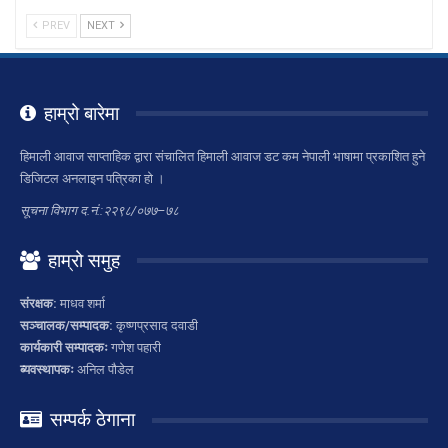
PREV
NEXT
हाम्रो बारेमा
हिमाली आवाज साप्ताहिक द्वारा संचालित हिमाली आवाज डट कम नेपाली भाषामा प्रकाशित हुने
डिजिटल अनलाइन पत्रिका हो ।
सूचना विभाग द.नं.:२२९८/०७७–७८
हाम्रो समुह
संरक्षक:
माधव शर्मा
सञ्चालक/सम्पादक:
कृष्णप्रसाद दवाडी
कार्यकारी सम्पादकः
गणेश पहारी
ब्यवस्थापकः
अनिल पौडेल
सम्पर्क ठेगाना