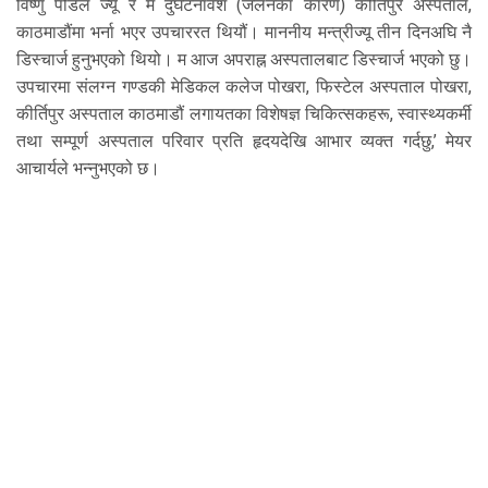
विष्णु पौडेल ज्यू र म दुर्घटनावश (जलनका कारण) कीर्तिपुर अस्पताल,
काठमाडौंमा भर्ना भएर उपचाररत थियौं। माननीय मन्त्रीज्यू तीन दिनअघि नै
डिस्चार्ज हुनुभएको थियो। म आज अपराह्न अस्पतालबाट डिस्चार्ज भएको छु।
उपचारमा संलग्न गण्डकी मेडिकल कलेज पोखरा, फिस्टेल अस्पताल पोखरा,
कीर्तिपुर अस्पताल काठमाडौं लगायतका विशेषज्ञ चिकित्सकहरू, स्वास्थ्यकर्मी
तथा सम्पूर्ण अस्पताल परिवार प्रति हृदयदेखि आभार व्यक्त गर्दछु,’ मेयर
आचार्यले भन्नुभएको छ।