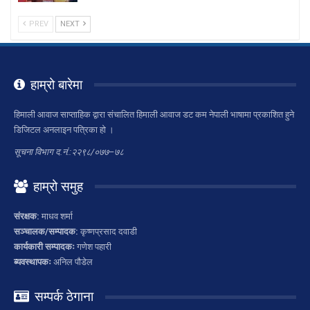
PREV
NEXT
हाम्रो बारेमा
हिमाली आवाज साप्ताहिक द्वारा संचालित हिमाली आवाज डट कम नेपाली भाषामा प्रकाशित हुने
डिजिटल अनलाइन पत्रिका हो ।
सूचना विभाग द.नं.:२२९८/०७७–७८
हाम्रो समुह
संरक्षक:
माधव शर्मा
सञ्चालक/सम्पादक:
कृष्णप्रसाद दवाडी
कार्यकारी सम्पादकः
गणेश पहारी
ब्यवस्थापकः
अनिल पौडेल
सम्पर्क ठेगाना