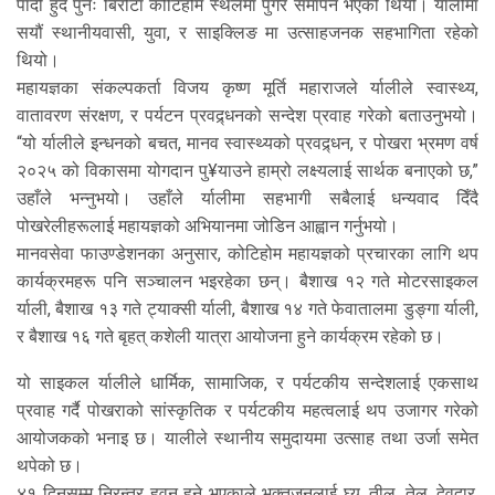
पार्दी हुँदै पुनः बिरौटा कोटिहोम स्थलमा पुगेर समापन भएको थियो। र्यालीमा
सयौं स्थानीयवासी, युवा, र साइक्लिङ मा उत्साहजनक सहभागिता रहेको
थियो।
महायज्ञका संकल्पकर्ता विजय कृष्ण मूर्ति महाराजले र्यालीले स्वास्थ्य,
वातावरण संरक्षण, र पर्यटन प्रवद्र्धनको सन्देश प्रवाह गरेको बताउनुभयो।
“यो र्यालीले इन्धनको बचत, मानव स्वास्थ्यको प्रवद्र्धन, र पोखरा भ्रमण वर्ष
२०२५ को विकासमा योगदान पु¥याउने हाम्रो लक्ष्यलाई सार्थक बनाएको छ,”
उहाँले भन्नुभयो। उहाँले र्यालीमा सहभागी सबैलाई धन्यवाद दिँदै
पोखरेलीहरूलाई महायज्ञको अभियानमा जोडिन आह्वान गर्नुभयो।
मानवसेवा फाउण्डेशनका अनुसार, कोटिहोम महायज्ञको प्रचारका लागि थप
कार्यक्रमहरू पनि सञ्चालन भइरहेका छन्। बैशाख १२ गते मोटरसाइकल
र्याली, बैशाख १३ गते ट्याक्सी र्याली, बैशाख १४ गते फेवातालमा डुङ्गा र्याली,
र बैशाख १६ गते बृहत् कशेली यात्रा आयोजना हुने कार्यक्रम रहेको छ।
यो साइकल र्यालीले धार्मिक, सामाजिक, र पर्यटकीय सन्देशलाई एकसाथ
प्रवाह गर्दै पोखराको सांस्कृतिक र पर्यटकीय महत्वलाई थप उजागर गरेको
आयोजकको भनाइ छ। यालीले स्थानीय समुदायमा उत्साह तथा उर्जा समेत
थपेको छ।
४१ दिनसम्म निरन्तर हवन हुने भएकाले भक्तजनलाई घ्यू, तील, तेल, देवदार,