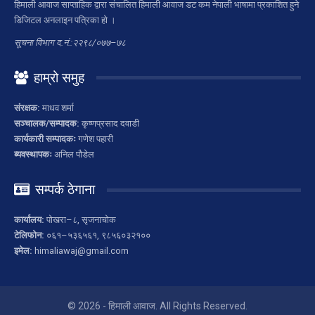
हिमाली आवाज साप्ताहिक द्वारा संचालित हिमाली आवाज डट कम नेपाली भाषामा प्रकाशित हुने
डिजिटल अनलाइन पत्रिका हो ।
सूचना विभाग द.नं.:२२९८/०७७–७८
हाम्रो समुह
संरक्षक:
माधव शर्मा
सञ्चालक/सम्पादक:
कृष्णप्रसाद दवाडी
कार्यकारी सम्पादकः
गणेश पहारी
ब्यवस्थापकः
अनिल पौडेल
सम्पर्क ठेगाना
कार्यालय:
पोखरा–८, सृजनाचोक
टेलिफोन:
०६१–५३६५६१, ९८५६०३२१००
इमेल:
himaliawaj@gmail.com
© 2026 - हिमाली आवाज. All Rights Reserved.