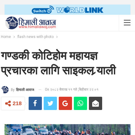
Home
flash news with photo
गण्डकी कोटिहोम महायज्ञ
प्रचारका लागि साइकल र्‍याली
On २०८२ बैशाख ११ गते ,बिहीबार २२:०१
By
हिमाली आवाज
218