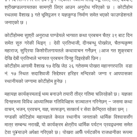
श्रीखण्डलगायतका सामग्री लिएर आउन अनुरोध गरिएको छ । कोटीहोम
स्थलमा वैशाख ३ गते भूमिपूजन र यज्ञकुण्ड निर्माण समेत भएको फाउण्डेशनले
जनाएको छ ।
कोटीहोममा सुश्री अनुराधा पाण्डेयले भागवत कथा प्रबचन चैत्र २९ बाट दिन
समेत सुरु गरेकी थिइन् । देवी प्रतिभाजी, दीनबन्धु पोखरेल, चैतन्यकृष्ण
महाराज, सुप्रिया किशोरीलगायतले कथावाचन गर्नेछन् ।आज गत शुक्रबार
देखि देबी प्रतिभाले भागवत प्रबचन दिनहु दिइरहेकी छिन।
कोटीहोम आगामी वैशाख १७ देखि जेठ २६ गतेसम्म पोखरा महानगरपालि वडा
नं. १७ स्थित सदाशिवजी सिद्देश्वर हरिहर मन्दिरको जग्गा र आपपासका
स्थानीयको जग्गामा कोटीहोम हुनेछ ।
महायज्ञ कार्यक्रमलाई भव्य बनाउने तयारी तीव्र गतिमा चलिरहेको छ। यज्ञका
दिनहरूमा विविध आध्यात्मिक गतिविधिहरू सञ्चालन गरिनेछन् – जसमा कथा
वाचन, भजन, प्रवचन, यज्ञ, सत्सङ्ग, सत्कार्य र सेवा केन्द्रित रहेका छन् ।
गण्डकी कोटिहोम महायज्ञले केवल स्थानीय जनताको धार्मिक विश्वाससँग
मात्र सम्बन्ध नराखी, यो कार्यक्रम क्षेत्रीय धार्मिक पर्यटन प्रवद्र्धनमा समेत
टेवा पु¥याउने अपेक्षा गरिएको छ। पोखरा आफैँ पर्यटकीय राजधानीका रूपमा