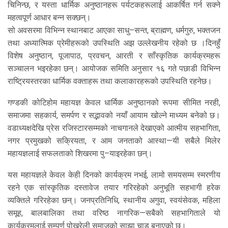
चिनिन्छ, र यस्ता धार्मिक अनुष्ठानहरू पर्यटकहरूलाई आकर्षित गर्न सक्ने
महत्वपूर्ण आधार बन्न सक्छन्।
सो अवसरमा विभिन्न स्थानबाट आएका साधु–सन्त, ब्राह्मण, धर्मगुरु, भक्तजन
तथा अध्यात्मिक प्रेमीहरूको उपस्थिति अझ उल्लेखनीय रहेको छ ।दिनहुँ
विशेष अनुष्ठान, पूजापाठ, प्रवचन, आरती र साँस्कृतिक कार्यक्रमहरू
सञ्चालन भइरहेका छन्। आयोजक समिति अनुसार १६ गते पछाडी विभिन्न
राष्ट्रियस्तरका धार्मिक वक्ताहरू तथा कलाकारहरूको उपस्थिति रहनेछ।
गण्डकी कोटिहोम महायज्ञ केवल धार्मिक अनुष्ठानको रूपमा सीमित नरही,
समाजमा सहकार्य, समर्पण र सद्भावको नयाँ आयाम खोल्ने माध्यम बनेको छ।
वडाध्यक्षदेखि प्रेस रजिस्टारसम्मको नाचगानले देखाएको आत्मीय सहभागिता,
नगर प्रमुखको सक्रियता, र आम जनताको आस्था—यी सबैले मिलेर
महायज्ञलाई सफलताको शिखरमा पु–याइरहेका छन्।
यस महायज्ञले केवल केही दिनको कार्यक्रम नभई, लामो समयसम्म स्मरणीय
रहने एक सांस्कृतिक दस्तावेज तयार गरिरहेको अनुभूति सहभागी हरेक
व्यक्तिले गरिरहेका छन्। जनप्रतिनिधि, स्थानीय अगुवा, स्वयंसेवक, महिला
समूह, बालबालिका तथा वरिष्ठ नागरिक—सबैको सहभागिताले यो
कार्यक्रमलाई सम्पूर्ण पोखरेली समाजको साझा चाड बनाएको छ।