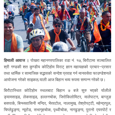
हिमाली आवाज ।
पोखरा महानगरपालिका वडा नं. १७, बिरौटामा सञ्चालित
श्री गण्डकी शत कुण्डीय कोटिहोम विराट् ज्ञान महायज्ञको प्रचार–प्रसार
तथा धार्मिक र सामाजिक सद्भावको सन्देश प्रवाह गर्न मानवसेवा फाउण्डेशनले
आयोजना गरेको साइकल र्‍याली आज बिहान भव्य रूपमा सम्पन्न गरेको छ।
बिरौटास्थित कोटिहोम स्थलबाट बिहान ७ बजे सुरु भएको र्यालीले
ड्यामसाइड, लेकसाइड, हल्लनचोक, जिरोकिलोमिटर, मालेपाटन, बाग्लुङ
बसपार्क, बिन्ध्यवासिनी मन्दिर, भैरवटोल, नालामुख, तेश्रोपट्टी, महेन्द्रपुल,
चिप्लेढुङ्गा, न्यूरोड, सभागृहचोक, पृथ्वीचोक, नागढुङ्गा, पुरानो एयरपोर्ट र