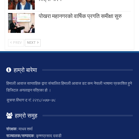
पोखरा महानगरको वार्षिक प्रगति समीक्षा सुरु
PREV
NEXT
हाम्रो बारेमा
हिमाली आवाज साप्ताहिक द्वारा संचालित हिमाली आवाज डट कम नेपाली भाषामा प्रकाशित हुने
डिजिटल अनलाइन पत्रिका हो ।
सूचना विभाग द.नं.:२२९८/०७७–७८
हाम्रो समुह
संरक्षक:
माधव शर्मा
सञ्चालक/सम्पादक:
कृष्णप्रसाद दवाडी