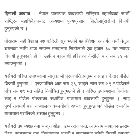
हिमाली आवाज ।
नेपाल यातायात व्यवसायी राष्ट्रिय महासंघको सातौँ
राष्ट्रिय महाधिवेशनबाट अध्यक्षमा पुण्यप्रसाद सिटौला(सरोज) विजयी
हुनुभएको छ ।
पोखरामा यही वैशाख २७ गतेदेखी सुरु भएको महाधिवेशन अन्तर्गत नयाँ नेतृत्व
चयनका लागि आज सम्पन्न मतदानमा सिटौलाले एक हजार ३० मत ल्याएर
विजयी हुनुभएको हो । उहाँका प्रत्याशी हरिशरण केसीले चार सय ६४ मत
ल्याउनुभयो ।
यसैगरी वरिष्ठ उपाध्यक्षमा सानुकाजी प्रजापति,एनकुमार साइ र केदार पौडेल
विजयी हुनुभयो । प्रजापतिले आठ सय २६, साइले सात सय ४९ र पौडेलले
पाँच सय ७९ मत सहित निर्वाचित हुनुभएको हो । वरिष्ठ उपाध्यक्षमा निर्वाचत
साइ र पौडेल पोखराका स्थापित यातायात व्यवसायी हुनुहुन्छ । साइ
पृथ्वीराजमार्ग बस सञ्चालक कम्पनीको अध्यक्ष हुनुहुन्छ भने पौडेल स्थानीय
यातायात प्रालिको अध्यक्ष हुनुहुन्छ ।
यसैगरी उपाध्यक्षहरुमा चन्द्रा ओझा, डम्बरराज पन्त, आत्मराम थापा,कान्छाराम
थिङ, कान्छामान बल, जितबहादुर भारती र रामप्रसाद सुवेदी विजयी हुनुभयो