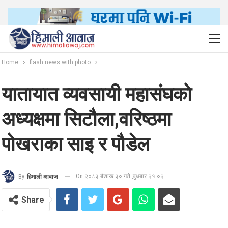
Home
flash news with photo
यातायात व्यवसायी महासंघको
अध्यक्षमा सिटौला,वरिष्ठमा
पोखराका साइ र पौडेल
On २०८३ बैशाख ३० गते ,बुधबार २१:०२
By
हिमाली आवाज
Share