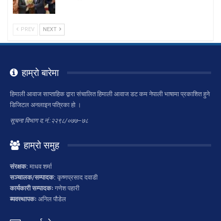
PREV
NEXT
हाम्रो बारेमा
हिमाली आवाज साप्ताहिक द्वारा संचालित हिमाली आवाज डट कम नेपाली भाषामा प्रकाशित हुने
डिजिटल अनलाइन पत्रिका हो ।
सूचना विभाग द.नं.:२२९८/०७७–७८
हाम्रो समुह
संरक्षक:
माधव शर्मा
सञ्चालक/सम्पादक:
कृष्णप्रसाद दवाडी
कार्यकारी सम्पादकः
गणेश पहारी
ब्यवस्थापकः
अनिल पौडेल