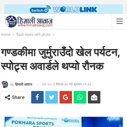
Home
flash news with photo
गण्डकीमा जुर्मुराउँदो खेल पर्यटन,
स्पोट्र्स अवार्डले थप्यो रौनक
On २०८३ बैशाख ३० गते ,बुधबार २१:३६
By
हिमाली आवाज
Share