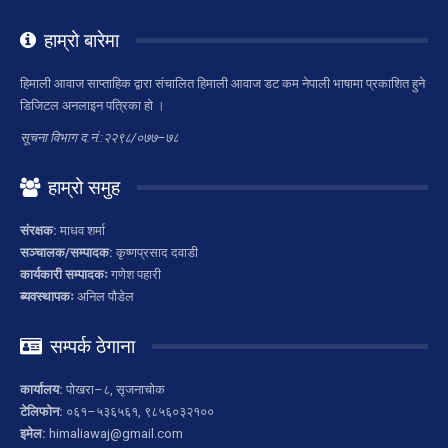
हाम्रो बारेमा
हिमाली आवाज साप्ताहिक द्वारा संचालित हिमाली आवाज डट कम नेपाली भाषामा प्रकाशित हुने
डिजिटल अनलाइन पत्रिका हो ।
सूचना विभाग द.नं.:२२९८/०७७–७८
हाम्रो समुह
संरक्षक:
माधव शर्मा
सञ्चालक/सम्पादक:
कृष्णप्रसाद दवाडी
कार्यकारी सम्पादकः
गणेश पहारी
ब्यवस्थापकः
अनिल पौडेल
सम्पर्क ठेगाना
कार्यालय:
पोखरा–८, सृजनाचोक
टेलिफोन:
०६१–५३६५६१, ९८५६०३२१००
इमेल:
himaliawaj@gmail.com