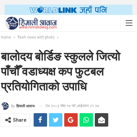
Home
flash news with photo
बालोदय बोर्डिङ स्कुलले जित्यो
पाँचौँ वडाध्यक्ष कप फुटबल
प्रतियोगिताको उपाधि
On २०८३ जेष्ठ १७ गते ,आईतवार २१:२७
By
हिमाली आवाज
Share