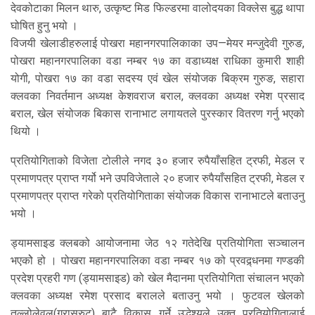
देवकोटाका मिलन थारु, उत्कृष्ट मिड फिल्डरमा वालोदयका विक्लेस बुद्ध थापा
घोषित हुनु भयो ।
विजयी खेलाडीहरुलाई पोखरा महानगरपालिकाका उप—मेयर मन्जुदेवी गुरुङ,
पोखरा महानगरपालिका वडा नम्बर १७ का वडाध्यक्ष राधिका कुमारी शाही
योगी, पोखरा १७ का वडा सदस्य एवं खेल संयोजक बिक्रम गुरुङ, सहारा
क्लवका निवर्तमान अध्यक्ष केशवराज बराल, क्लवका अध्यक्ष रमेश प्रसाद
बराल, खेल संयोजक बिकास रानाभाट लगायतले पुरस्कार वितरण गर्नु भएको
थियो ।
प्रतियोगिताको विजेता टोलीले नगद ३० हजार रुपैयाँसहित ट्रफी, मेडल र
प्रमाणपत्र प्राप्त गर्यो भने उपविजेताले २० हजार रुपैयाँसहित ट्रफी, मेडल र
प्रमाणपत्र प्राप्त गरेको प्रतियोगिताका संयोजक विकास रानाभाटले बताउनु
भयो ।
ड्यामसाइड क्लबको आयोजनामा जेठ १२ गतेदेखि प्रतियोगिता सञ्चालन
भएकोे हो । पोखरा महानगरपालिका वडा नम्बर १७ को प्रवद्र्धनमा गण्डकी
प्रदेश प्रहरी गण (ड्यामसाइड) को खेल मैदानमा प्रतियोगिता संचालन भएको
क्लवका अध्यक्ष रमेश प्रसाद बरालले बताउनु भयो । फुटवल खेलको
तल्लोलेवल(ग्रासरुट) बाटै विकास गर्ने उद्धेश्यले उक्त प्रतियोगितालाई