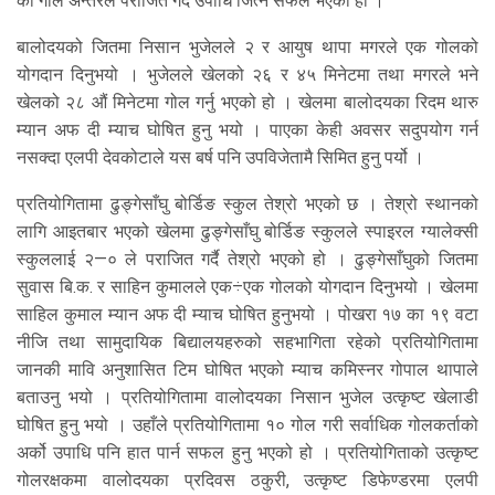
को गोल अन्तरले पराजित गर्दै उपाधि जित्न सफल भएको हो ।
बालोदयको जितमा निसान भुजेलले २ र आयुष थापा मगरले एक गोलको
योगदान दिनुभयो । भुजेलले खेलको २६ र ४५ मिनेटमा तथा मगरले भने
खेलको २८ औं मिनेटमा गोल गर्नु भएको हो । खेलमा बालोदयका रिदम थारु
म्यान अफ दी म्याच घोषित हुनु भयो । पाएका केही अवसर सदुपयोग गर्न
नसक्दा एलपी देवकोटाले यस बर्ष पनि उपविजेतामै सिमित हुनु पर्यो ।
प्रतियोगितामा ढुङ्गेसाँघु बोर्डिङ स्कुल तेश्रो भएको छ । तेश्रो स्थानको
लागि आइतबार भएको खेलमा ढुङ्गेसाँघु बोर्डिङ स्कुलले स्पाइरल ग्यालेक्सी
स्कुललाई २—० ले पराजित गर्दै तेश्रो भएको हो । ढुङ्गेसाँघुको जितमा
सुवास बि.क. र साहिन कुमालले एक÷एक गोलको योगदान दिनुभयो । खेलमा
साहिल कुमाल म्यान अफ दी म्याच घोषित हुनुभयो । पोखरा १७ का १९ वटा
नीजि तथा सामुदायिक बिद्यालयहरुको सहभागिता रहेको प्रतियोगितामा
जानकी मावि अनुशासित टिम घोषित भएको म्याच कमिस्नर गोपाल थापाले
बताउनु भयो । प्रतियोगितामा वालोदयका निसान भुजेल उत्कृष्ट खेलाडी
घोषित हुनु भयो । उहाँले प्रतियोगितामा १० गोल गरी सर्वाधिक गोलकर्ताको
अर्को उपाधि पनि हात पार्न सफल हुनु भएको हो । प्रतियोगिताको उत्कृष्ट
गोलरक्षकमा वालोदयका प्रदिवस ठकुरी, उत्कृष्ट डिफेण्डरमा एलपी