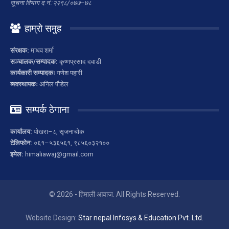
सूचना विभाग द.नं.:२२९८/०७७–७८
हाम्रो समुह
संरक्षक:
माधव शर्मा
सञ्चालक/सम्पादक:
कृष्णप्रसाद दवाडी
कार्यकारी सम्पादकः
गणेश पहारी
ब्यवस्थापकः
अनिल पौडेल
सम्पर्क ठेगाना
कार्यालय:
पोखरा–८, सृजनाचोक
टेलिफोन:
०६१–५३६५६१, ९८५६०३२१००
इमेल:
himaliawaj@gmail.com
© 2026 - हिमाली आवाज. All Rights Reserved.
Website Design:
Star nepal Infosys & Education Pvt. Ltd.