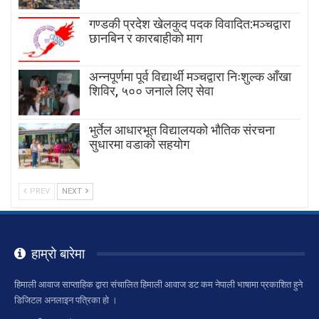
गण्डकी प्रदेश खेलकुद पदक विवादित:मञ्चद्वारा
छानबिन र कारबाहीको माग
अन्नपूर्णमा पूर्व विद्यार्थी मञ्चद्वारा निःशुल्क आँखा
शिविर, ५०० जनाले लिए सेवा
भुर्तेल आधारभूत विद्यालयको भौतिक संरचना
सुधारमा वडाको सहयोग
PREV
NEXT
हाम्रो बारेमा
हिमाली आवाज साप्ताहिक द्वारा संचालित हिमाली आवाज डट कम नेपाली भाषामा प्रकाशित हुने
डिजिटल अनलाइन पत्रिका हो ।