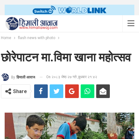
Home
flash news with photo
छोरेपाटन मा.विमा खाना महोत्सव
On २०८३ जेष्ठ २७ गते ,बुधबार २१:४२
By
हिमाली आवाज
Share