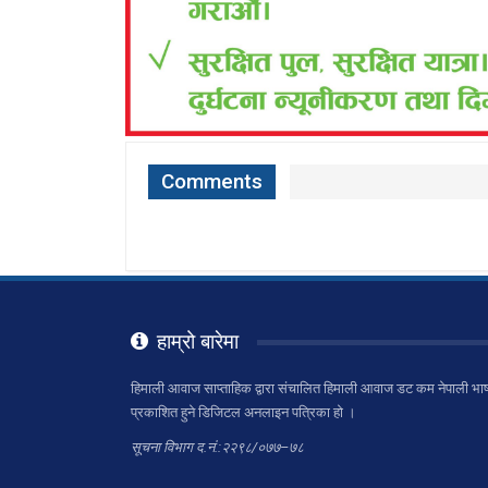
Comments
हाम्रो बारेमा
हिमाली आवाज साप्ताहिक द्वारा संचालित हिमाली आवाज डट कम नेपाली भाष
प्रकाशित हुने डिजिटल अनलाइन पत्रिका हो ।
सूचना विभाग द.नं.:२२९८/०७७–७८