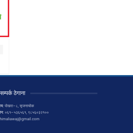
सम्पर्क ठेगाना
लय:
पोखरा–८, सृजनाचोक
ोन:
०६१–५३६५६१, ९८५६०३२१००
himaliawaj@gmail.com