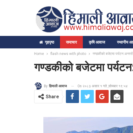
गृहपृष्‍ठ
समाचार
कृषि आवाज
स्थानीय 
Home
flash news with photo
गण्डकीको बजेटमा पर्यटन:अन्तर्राष
गण्डकीको बजेटमा पर्यटन:अन
On २०८३ असार १ गते ,सोमबार १९:५४
By
हिमाली आवाज
Share