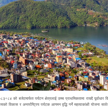
३÷८४ को बजेटमार्फत पर्यटन क्षेत्रलाई उच्च प्राथमिकतामा राख्दै पूर्वाधार 
्यको विकास र अन्तर्राष्ट्रिय पर्यटक आगमन वृद्धि गर्ने महत्वाकांक्षी योजना सार