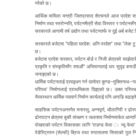
गरेको छ।
आर्थिक मामिला मन्त्री जितप्रसाद शेरचनले आज प्रदेश सभामा
निर्माण तथा स्तरोन्नति, पर्यटनमैत्री सेवा विस्तार र पर्यट
सरकारले आगामी वर्ष उद्योग तथा पर्यटनतर्फ रु दुई अर्ब बजे
सरकारले बजेटमा “पहिला घरदेशः अनि परदेश” तथा “लेक टु ले
छ।
बजेटमा प्रदेश सरकार, पर्यटन बोर्ड र निजी क्षेत्रको साझे
प्रकृति र संस्कृतिसँग रमाऔं” अभियानलाई थप सुदृढ बनाउँ
जनाइएको छ।
धार्मिक पर्यटनलाई प्रवद्र्धन गर्न दामोदर कुण्ड–मुक्तिना
परिपथ’ निर्माणलाई प्राथमिकता दिइएको छ। उक्त परिपथसँग
भैरवस्थान धार्मिक पदमार्ग निर्माण कार्यलाई पनि अगाडि बढा
साहसिक पर्यटनअन्तर्गत मनास्लु, अन्नपूर्ण, धौलागिरी र ढो
ढोरपाटन क्षेत्रमा बुकी संरक्षण र जलाशय निर्माणमार्फत 
पोखराको पर्यटन विकासका लागि ‘राउण्ड फेवा ः भ्यू फेवा’ क
पेडेस्ट्रियन (सेल्फी) ब्रिज तथा रुपातालमा सिसाको पुल न