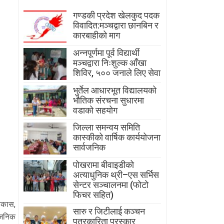
गण्डकी प्रदेश खेलकुद पदक
विवादित:मञ्चद्वारा छानबिन र
कारबाहीको माग
अन्नपूर्णमा पूर्व विद्यार्थी
मञ्चद्वारा निःशुल्क आँखा
शिविर, ५०० जनाले लिए सेवा
भुर्तेल आधारभूत विद्यालयको
भौतिक संरचना सुधारमा
वडाको सहयोग
जिल्ला समन्वय समिति
कास्कीको वार्षिक कार्ययोजना
सार्वजनिक
पोखरामा बीवाइडीको
अत्याधुनिक थ्री–एस सर्भिस
सेन्टर सञ्चालनमा (फोटो
फिचर सहित)
विकास,
सारु र जिटीलाई कञ्चन
्वजनिक
पत्रकारिता पुरस्कार