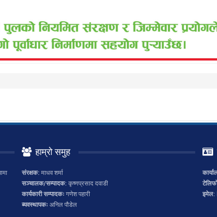
हाम्रो समुह
ामा
संरक्षक:
माधव शर्मा
कार्या
सञ्चालक/सम्पादक:
कृष्णप्रसाद दवाडी
टेलिफ
कार्यकारी सम्पादकः
गणेश पहारी
इमेल:
ब्यवस्थापकः
अनिल पौडेल