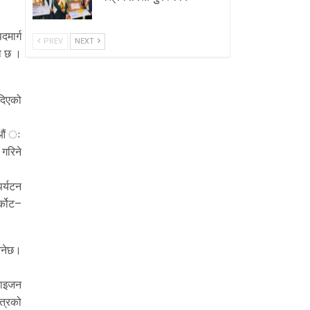
दमार्ग
PREV
NEXT
को छ ।
 दिएको
जाऔं ः
गरिने
पर्यटन
्कोट–
रिनेछ।
ोराइजन
ेत्रको