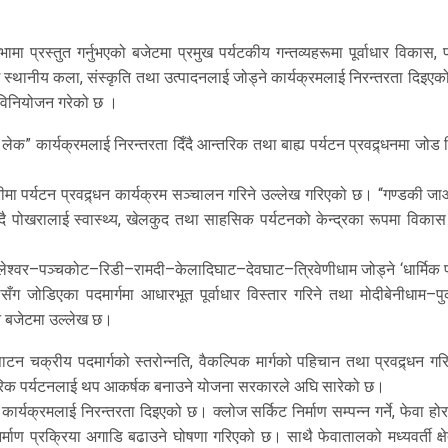
 प्रस्तुत गर्नुभएको बजेटमा प्रमुख पर्यटकीय गन्तव्यहरूमा पूर्वाधार विकास, प
नसँग स्थानीय कला, संस्कृति तथा उत्पादनलाई जोड्ने कार्यक्रमलाई निरन्तरता दिइए
ट विनियोजन गरेको छ ।
क” कार्यक्रमलाई निरन्तरता दिँदै आन्तरिक तथा बाह्य पर्यटन प्रवद्र्धनमा जोड
दारीमा पर्यटन प्रवद्र्धन कार्यक्रम सञ्चालन गरिने उल्लेख गरिएको छ। “गण्डकी 
दै पोखरालाई स्वास्थ्य, खेलकुद तथा साहसिक पर्यटनको केन्द्रका रूपमा विकास 
थ–गलेश्वर–पञ्चकोट–रिडी–रामदी–केलादिघाट–देवघाट–त्रिवेणीधाम जोड्ने ‘धार्मिक 
 जोडिएका पदमार्गमा आधारभूत पूर्वाधार विस्तार गरिने तथा मोदीबेनीधाम–पुर
इने बजेटमा उल्लेख छ।
रपाटन चक्रीय पदमार्गको स्तरोन्नति, वैकल्पिक मार्गको पहिचान तथा प्रवद्र्धन ग
आन्तरिक पर्यटनलाई थप आकर्षक बनाउने योजना सरकारले अघि सारेको छ।
ार्यक्रमलाई निरन्तरता दिइएको छ। क्लोज सर्किट निर्माण सम्पन्न गर्ने, फेवा ह
िर्माण प्रक्रिया अगाडि बढाउने घोषणा गरिएको छ। साथै फेवातालको मध्यवर्ती क्ष