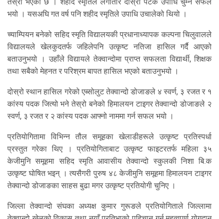
तेस्रो भएको छ । शहीद स्मृतिले लगातार दोस्रो पटक उपाधि चुम्न सफल
भयो । यसअघि गत वर्ष पनि शहीद स्मृतिले उपाधि उचालेको थियो ।
च्याम्पियन बनेको सहिद स्मृति विद्यालयकी प्रधानाध्यापक कल्पना चिलुवालले
विद्यालयले खेलकुदतर्फ जहिलेपनि उत्कृष्ट नतिजा हासिल गर्दै आएको
बताउनुभयो । उहाँले विद्यायले तेक्वान्दोमा प्राप्त सफलता विद्यार्थी, शिक्षक
तथा सबैको मेहनत र परिश्रम बापत हासिल भएको बताउनुभयो ।
दोस्रो स्थान हासिल गरेको एब्सोलुट तेक्वान्दो डोजाङले ४ स्वर्ण, ३ रजत र १
कांस्य पदक जित्यो भने तेस्रो बनेको हिमालयन टाइगर तेक्वान्दो डोजाङले २
स्वर्ण, ३ रजत र २ कांस्य पदक आफ्नो नाममा गर्न सफल भयो ।
प्रतियोगितामा विभिन्न तौल समूहका खेलाडीहरूले उत्कृष्ट प्रतिस्पर्धा
प्रस्तुत गरेका थिए । प्रतियोगिताबाट उत्कृष्ट फाइटरतर्फ महिला ३५
केजीमुनि समूहमा सहिद स्मृति आवासीय तेक्वान्दो स्कुलकी निशा बि.क
उत्कृष्ट घोषित भइन् । त्यसैगरी पुरुष ४८ केजीमुनि समूहमा हिमालयन टाइगर
तेक्वान्दो डोजाङका साहस बुढा मगर उत्कृष्ट प्रतियोगी चुनिए ।
जिल्ला तेक्वान्दो संघका अध्यक्ष कुमार गुरूङले प्रतियोगिताले जिल्लामा
तेक्वान्दो खेलको विकास तथा नयाँ प्रतिभाको पहिचान गर्न महत्वपूर्ण योगदान