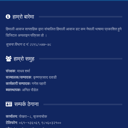
हाम्रो बारेमा
हिमाली आवाज साप्ताहिक द्वारा संचालित हिमाली आवाज डट कम नेपाली भाषामा प्रकाशित हुने
डिजिटल अनलाइन पत्रिका हो ।
सूचना विभाग द.नं.:२२९८/०७७–७८
हाम्रो समुह
संरक्षक:
माधव शर्मा
सञ्चालक/सम्पादक:
कृष्णप्रसाद दवाडी
कार्यकारी सम्पादकः
गणेश पहारी
ब्यवस्थापकः
अनिल पौडेल
सम्पर्क ठेगाना
कार्यालय:
पोखरा–८, सृजनाचोक
टेलिफोन:
०६१–५३६५६१, ९८५६०३२१००