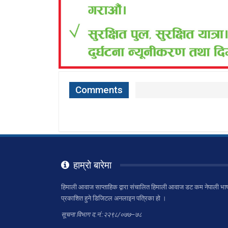
Comments
हाम्रो बारेमा
हिमाली आवाज साप्ताहिक द्वारा संचालित हिमाली आवाज डट कम नेपाली भाष
प्रकाशित हुने डिजिटल अनलाइन पत्रिका हो ।
सूचना विभाग द.नं.:२२९८/०७७–७८