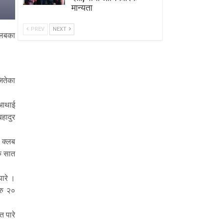
मान्यता
PREV
NEXT
्लबका
जितेका
मुआथाई
हादुर
 क्लब
रु सात
ारे ।
 रु २०
त पारे