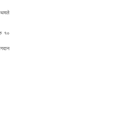
्रथमले
रु १०
योगदान