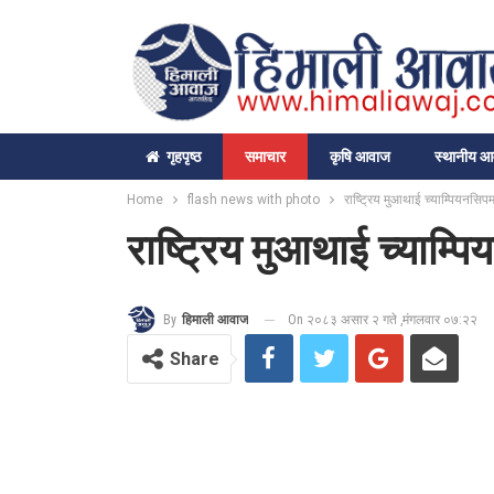
गृहपृष्‍ठ
समाचार
कृषि आवाज
स्थानीय 
Home
flash news with photo
राष्ट्रिय मुआथाई च्याम्पियनसिप
राष्ट्रिय मुआथाई च्याम्प
On २०८३ असार २ गते ,मंगलवार ०७:२२
By
हिमाली आवाज
Share