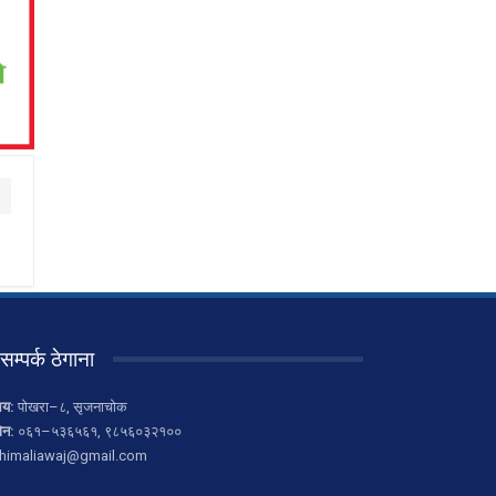
सम्पर्क ठेगाना
लय:
पोखरा–८, सृजनाचोक
ोन:
०६१–५३६५६१, ९८५६०३२१००
himaliawaj@gmail.com