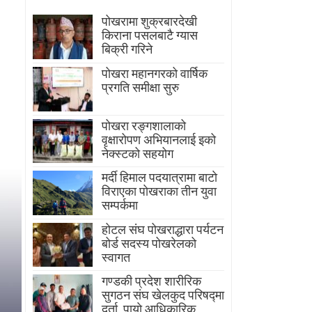
पोखरामा शुक्रबारदेखी
किराना पसलबाटै ग्यास
बिक्री गरिने
पोखरा महानगरको वार्षिक
प्रगति समीक्षा सुरु
पोखरा रङ्गशालाको
वृक्षारोपण अभियानलाई इको
नेक्स्टको सहयोग
मर्दी हिमाल पदयात्रामा बाटाे
विराएका पाेखराका तीन युवा
सम्पर्कमा
होटल संघ पोखराद्धारा पर्यटन
बोर्ड सदस्य पोखरेलको
स्वागत
गण्डकी प्रदेश शारीरिक
सुगठन संघ खेलकुद परिषद्मा
दर्ता, पायाे आधिकारिक