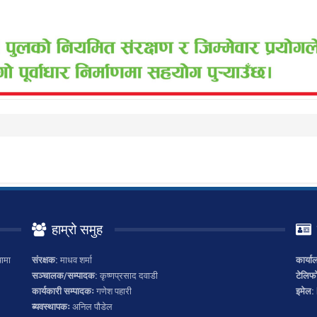
हाम्रो समुह
ामा
संरक्षक:
माधव शर्मा
कार्या
सञ्चालक/सम्पादक:
कृष्णप्रसाद दवाडी
टेलिफ
कार्यकारी सम्पादकः
गणेश पहारी
इमेल:
ब्यवस्थापकः
अनिल पौडेल