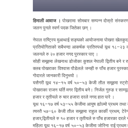
हिमाली आवाज ।
पोखरामा सोमबार सम्पन्न दोस्रो संस्कर
जलन पुनले स्वर्ण पदक जितेका छन् ।
नेपाल राष्ट्रिय मुआथाई सङ्घको आयोजनामा पोखरा खेलकुद
प्रतियोगिताको सबैभन्दा आकर्षक प्रतिस्पर्धा यूथ १८–२३ व
जलनले रु २० हजार नगद पुरस्कार पाए ।
सोही समूहमा लेखनाथ डोजोका कुशल नेपाली द्वितीय बने र र
क्लब पोखराका विश्वास पौडेलले जनही रु पाँच हजार पुरस
गोदारले जानकारी दिनुभयो ।
यसैगरी यूथ १४–१५ वर्ष ५०–५३ केजी तौल समूहमा स्ट्रोङ्
पोखराका राजन घर्ति मगर द्वितीय बने। निर्जल गुरुङ र साम्य
हजार र तृतीयले रु चार हजारा दरले नगद हात पारे ।
यूथ १६–१७ वर्ष ५३–५५ केजीमा आयुष ह्योल्मो प्रथम तथा 
त्यस्तै ५७–६० केजी तौल समूहमा राहुल कार्की प्रथम, टेरे
हजार,द्वितीयले रु १० हजार र तृतीयले रु पाँच हजारका दर
महिला यूथ १६–१७ वर्ष ५०–५३ केजीमा जोरिना राई प्रथम तथा