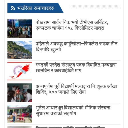
भर्खरैका समाचारहरु
पोखरामा सार्वजनिक भयो टीभीएस अर्बिटर,
एकपटक चार्जमा १५८ किलोमिटर यात्रा
पहिराले अवरुद्ध काहुँखोला–सिक्लेस सडक तीन
दिनपछि खुल्यो
गण्डकी प्रदेश खेलकुद पदक विवादित:मञ्चद्वारा
छानबिन र कारबाहीको माग
अन्नपूर्णमा पूर्व विद्यार्थी मञ्चद्वारा निःशुल्क आँखा
शिविर, ५०० जनाले लिए सेवा
भुर्तेल आधारभूत विद्यालयको भौतिक संरचना
सुधारमा वडाको सहयोग