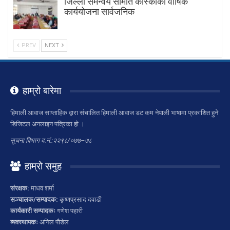
जिल्ला समन्वय समिति कास्कीको वार्षिक
कार्ययोजना सार्वजनिक
PREV
NEXT
हाम्रो बारेमा
हिमाली आवाज साप्ताहिक द्वारा संचालित हिमाली आवाज डट कम नेपाली भाषामा प्रकाशित हुने
डिजिटल अनलाइन पत्रिका हो ।
सूचना विभाग द.नं.:२२९८/०७७–७८
हाम्रो समुह
संरक्षक:
माधव शर्मा
सञ्चालक/सम्पादक:
कृष्णप्रसाद दवाडी
कार्यकारी सम्पादकः
गणेश पहारी
ब्यवस्थापकः
अनिल पौडेल