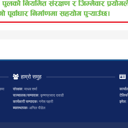
हाम्रो समुह
ामा
संरक्षक:
माधव शर्मा
कार्या
सञ्चालक/सम्पादक:
कृष्णप्रसाद दवाडी
टेलिफ
कार्यकारी सम्पादकः
गणेश पहारी
इमेल:
ब्यवस्थापकः
अनिल पौडेल