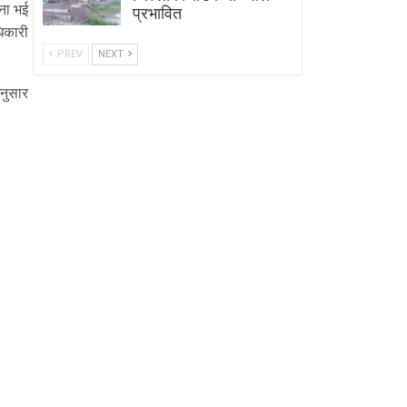
ना भई
प्रभावित
िकारी
PREV
NEXT
नुसार