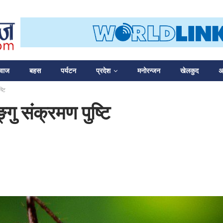
आवाज
बहस
पर्यटन
प्रदेश
मनोरन्जन
खेलकुद
अन
्टि
्गु संक्रमण पुष्टि