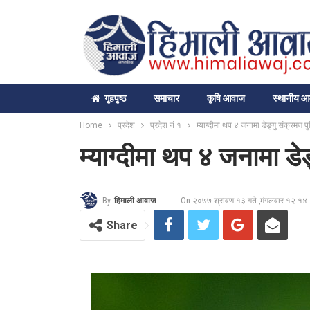
गृहपृष्‍ठ
समाचार
कृषि आवाज
स्थानीय 
Home
प्रदेश
प्रदेश नं १
म्याग्दीमा थप ४ जनामा डेङ्गु संक्रमण पुष
म्याग्दीमा थप ४ जनामा डेङ
On २०७७ श्रावण १३ गते ,मंगलवार १२:१४
By
हिमाली आवाज
Share