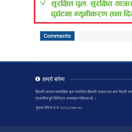
Comments
हाम्रो बारेमा
हिमाली आवाज साप्ताहिक द्वारा संचालित हिमाली आवाज डट कम नेपाली भाष
प्रकाशित हुने डिजिटल अनलाइन पत्रिका हो ।
सूचना विभाग द.नं.:२२९८/०७७–७८