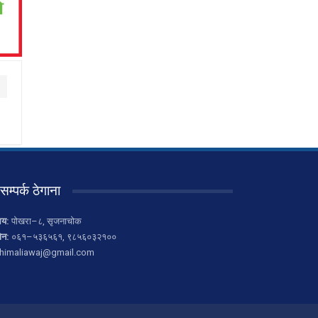
सम्पर्क ठेगाना
लय:
पोखरा–८, सृजनाचोक
ोन:
०६१–५३६५६१, ९८५६०३२१००
himaliawaj@gmail.com