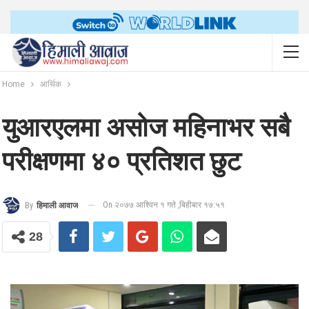
Home
आर्थिक
युआरएलमा असोज महिनाभर सबै
परीक्षणमा ४० प्रतिशत छुट
On २०७७ आश्विन १ गते ,बिहीबार १७:५१
By
हिमाली आवाज
28