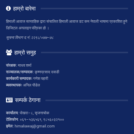
हाम्रो बारेमा
हिमाली आवाज साप्ताहिक द्वारा संचालित हिमाली आवाज डट कम नेपाली भाषामा प्रकाशित हुने
डिजिटल अनलाइन पत्रिका हो ।
सूचना विभाग द.नं.:२२९८/०७७–७८
हाम्रो समुह
संरक्षक:
माधव शर्मा
सञ्चालक/सम्पादक:
कृष्णप्रसाद दवाडी
कार्यकारी सम्पादकः
गणेश पहारी
ब्यवस्थापकः
अनिल पौडेल
सम्पर्क ठेगाना
कार्यालय:
पोखरा–८, सृजनाचोक
टेलिफोन:
०६१–५३६५६१, ९८५६०३२१००
इमेल:
himaliawaj@gmail.com