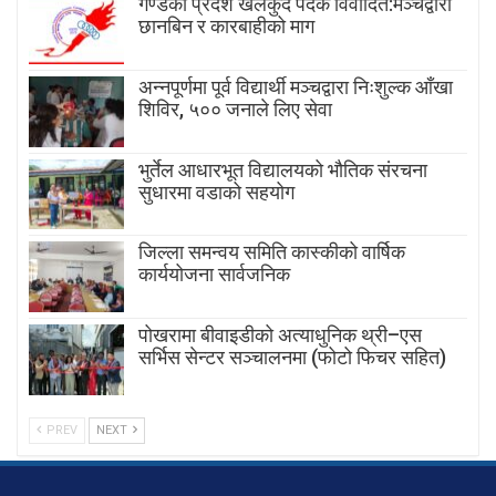
गण्डकी प्रदेश खेलकुद पदक विवादित:मञ्चद्वारा
छानबिन र कारबाहीको माग
अन्नपूर्णमा पूर्व विद्यार्थी मञ्चद्वारा निःशुल्क आँखा
शिविर, ५०० जनाले लिए सेवा
भुर्तेल आधारभूत विद्यालयको भौतिक संरचना
सुधारमा वडाको सहयोग
जिल्ला समन्वय समिति कास्कीको वार्षिक
कार्ययोजना सार्वजनिक
पोखरामा बीवाइडीको अत्याधुनिक थ्री–एस
सर्भिस सेन्टर सञ्चालनमा (फोटो फिचर सहित)
PREV
NEXT