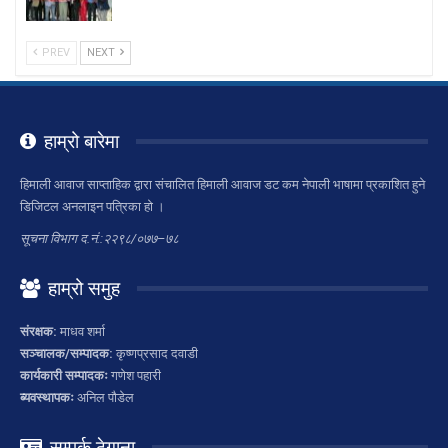
PREV
NEXT
हाम्रो बारेमा
हिमाली आवाज साप्ताहिक द्वारा संचालित हिमाली आवाज डट कम नेपाली भाषामा प्रकाशित हुने
डिजिटल अनलाइन पत्रिका हो ।
सूचना विभाग द.नं.:२२९८/०७७–७८
हाम्रो समुह
संरक्षक:
माधव शर्मा
सञ्चालक/सम्पादक:
कृष्णप्रसाद दवाडी
कार्यकारी सम्पादकः
गणेश पहारी
ब्यवस्थापकः
अनिल पौडेल
सम्पर्क ठेगाना