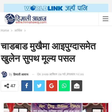
Home
आर्थिक
चाडबाड मुखैमा आइपुग्दासमेत
खुलेन सुपथ मूल्य पसल
On २०७७ आश्विन २७ गते ,मंगलवार १२:४४
By
हिमाली आवाज
47