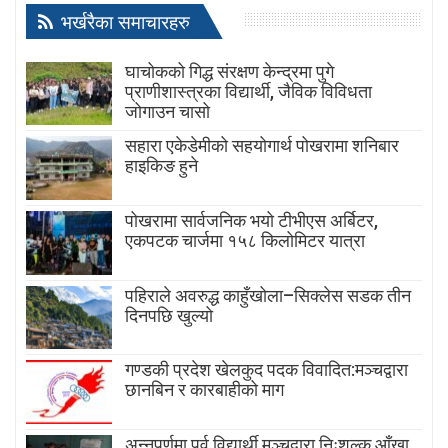
भर्खरैका समाचारहरु
घाचोकको गिद्ध संरक्षण केन्द्रमा पुगे
प्राणीशास्त्रका विद्यार्थी, जैविक विविधता
जोगाउन चासो
सहारा एकेडेमीको सहयोगार्थ पोखरामा शनिबार
हाइकिङ हुने
पोखरामा सार्वजनिक भयो टीभीएस अर्बिटर,
एकपटक चार्जमा १५८ किलोमिटर यात्रा
पहिराले अवरुद्ध काहुँखोला–सिक्लेस सडक तीन
दिनपछि खुल्यो
गण्डकी प्रदेश खेलकुद पदक विवादित:मञ्चद्वारा
छानबिन र कारबाहीको माग
अन्नपूर्णमा पूर्व विद्यार्थी मञ्चद्वारा निःशुल्क आँखा