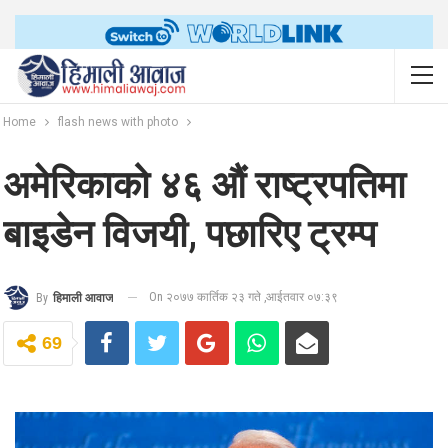
Home
flash news with photo
अमेरिकाको ४६ औं राष्ट्रपतिमा
बाइडेन विजयी, पछारिए ट्रम्प
On २०७७ कार्तिक २३ गते ,आईतवार ०७:३९
By
हिमाली आवाज
69