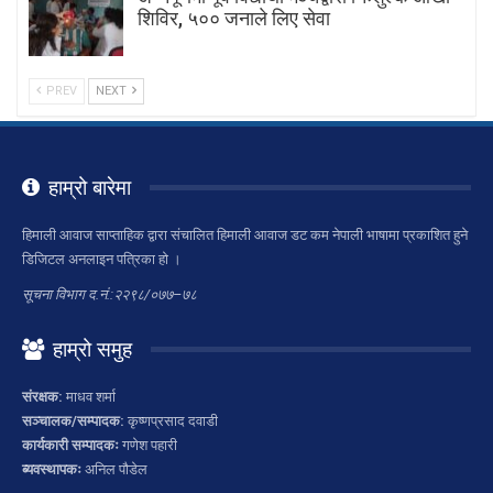
शिविर, ५०० जनाले लिए सेवा
PREV
NEXT
हाम्रो बारेमा
हिमाली आवाज साप्ताहिक द्वारा संचालित हिमाली आवाज डट कम नेपाली भाषामा प्रकाशित हुने
डिजिटल अनलाइन पत्रिका हो ।
सूचना विभाग द.नं.:२२९८/०७७–७८
हाम्रो समुह
संरक्षक:
माधव शर्मा
सञ्चालक/सम्पादक:
कृष्णप्रसाद दवाडी
कार्यकारी सम्पादकः
गणेश पहारी
ब्यवस्थापकः
अनिल पौडेल