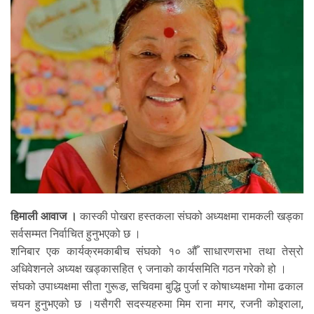
हिमाली आवाज ।
कास्की पोखरा हस्तकला संघको अध्यक्षमा रामकली खड्का
सर्वसम्मत निर्वाचित हुनुभएको छ ।
शनिबार एक कार्यक्रमकाबीच संघको १० औँ साधारणसभा तथा तेस्रो
अधिवेशनले अध्यक्ष खड्कासहित ९ जनाको कार्यसमिति गठन गरेको हो ।
संंघको उपाध्यक्षमा सीता गुरूङ, सचिवमा बुद्धि पुर्जा र कोषाध्यक्षमा गोमा ढकाल
चयन हुनुभएको छ ।यसैगरी सदस्यहरुमा मिम राना मगर, रजनी कोइराला,