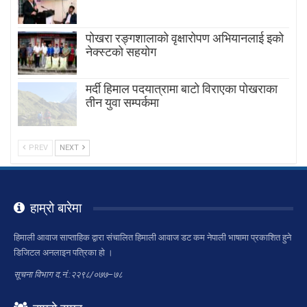
पोखरा रङ्गशालाको वृक्षारोपण अभियानलाई इको
नेक्स्टको सहयोग
मर्दी हिमाल पदयात्रामा बाटाे विराएका पाेखराका
तीन युवा सम्पर्कमा
PREV
NEXT
हाम्रो बारेमा
हिमाली आवाज साप्ताहिक द्वारा संचालित हिमाली आवाज डट कम नेपाली भाषामा प्रकाशित हुने
डिजिटल अनलाइन पत्रिका हो ।
सूचना विभाग द.नं.:२२९८/०७७–७८