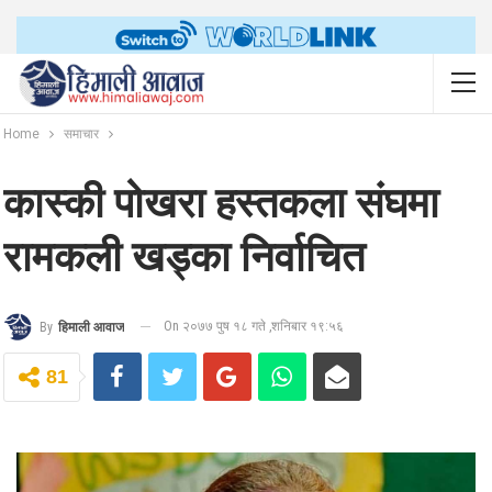
Home
समाचार
कास्की पोखरा हस्तकला संघमा
रामकली खड्का निर्वाचित
On २०७७ पुष १८ गते ,शनिबार १९:५६
By
हिमाली आवाज
81