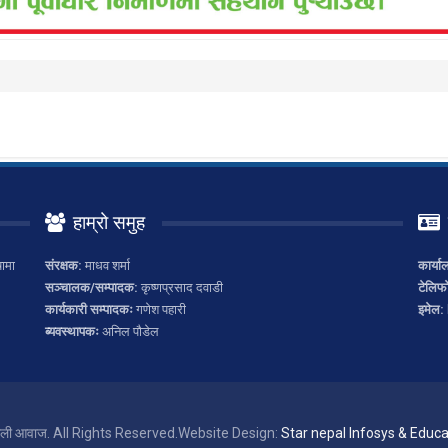
हाम्रो समुह
ामा
संरक्षक:
माधव शर्मा
कार्या
सञ्चालक/सम्पादक:
कृष्णप्रसाद दवाडी
टेलिफ
कार्यकारी सम्पादकः
गणेश पहारी
इमेल:
ब्यवस्थापकः
अनिल पौडेल
ाली आवाज. All Rights Reserved.
Website Design:
Star nepal Infosys & Educat