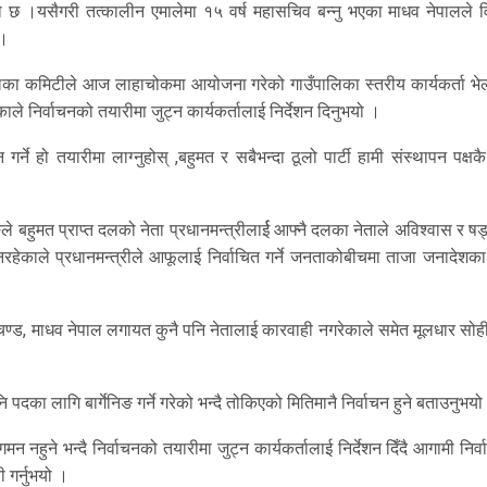
एको छ ।यसैगरी तत्कालीन एमालेमा १५ वर्ष महासचिव बन्नु भएका माधव नेपालले व
 ।
पालिका कमिटीले आज लाहाचोकमा आयोजना गरेको गाउँपालिका स्तरीय कार्यकर्ता भे
एकाले निर्वाचनको तयारीमा जुट्न कार्यकर्तालाई निर्देशन दिनुभयो ।
चन गर्ने हो तयारीमा लाग्नुहोस् ,बहुमत र सबैभन्दा ठूलो पार्टी हामी संस्थापन पक्षकै 
 बहुमत प्राप्त दलको नेता प्रधानमन्त्रीलार्ई आफ्नै दलका नेताले अविश्वास र षड्
नरहेकाले प्रधानमन्त्रीले आफूलाई निर्वाचित गर्ने जनताकोबीचमा ताजा जनादेशक
्रचण्ड, माधव नेपाल लगायत कुनै पनि नेतालाई कारवाही नगरेकाले समेत मूलधार सोही 
 पदका लागि बार्गेनिङ गर्ने गरेको भन्दै तोकिएको मितिमानै निर्वाचन हुने बताउनुभयो
मन नहुने भन्दै निर्वाचनको तयारीमा जुट्न कार्यकर्तालाई निर्देशन दिँदै आगामी निर्
वी गर्नुभयो ।