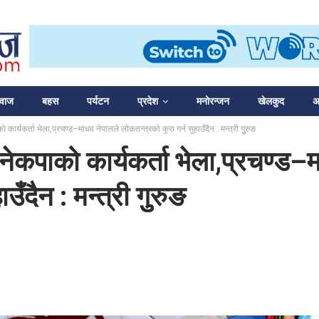
आवाज
बहस
पर्यटन
प्रदेश
मनोरन्जन
खेलकुद
अन
ो कार्यकर्ता भेला,प्रचण्ड–माधव नेपालले लोकतन्त्रको कुरा गर्न सुहाउँदैन : मन्त्री गुुरुङ
य नेकपाको कार्यकर्ता भेला,प्रचण्ड–
उँदैन : मन्त्री गुुरुङ