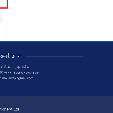
सम्पर्क ठेगाना
लय:
पोखरा–८, सृजनाचोक
ोन:
०६१–५३६५६१, ९८५६०३२१००
himaliawaj@gmail.com
ion Pvt. Ltd.