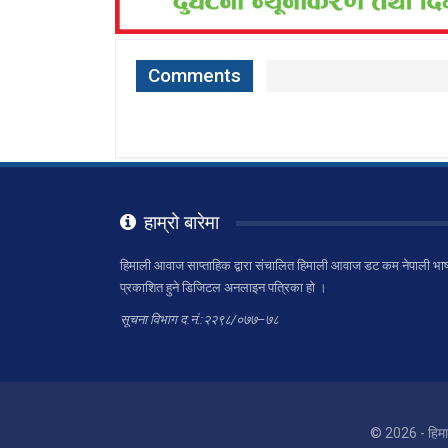
Comments
हाम्रो बारेमा
हिमाली आवाज साप्ताहिक द्वारा संचालित हिमाली आवाज डट कम नेपाली भाष
प्रकाशित हुने डिजिटल अनलाइन पत्रिका हो ।
सूचना विभाग द.नं.:२२९८/०७७–७८
© 2026 - हिम