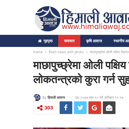
गृहपृष्‍ठ
समाचार
कृषि आवाज
स्थानीय 
Home
flash news with photo
माछापुच्छ्रेमा ओली पक्षिय नेकपाक
माछापुच्छ्रेमा ओली पक्षि
लोकतन्त्रको कुरा गर्न सुहा
On २०७७ माघ १० गते ,शनिबार १९:१७
By
हिमाली आवाज
303