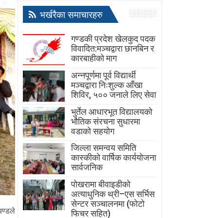
भर्खरैका समाचारहरु
गण्डकी प्रदेश खेलकुद पदक
विवादित:मञ्चद्वारा छानबिन र
कारबाहीको माग
अन्नपूर्णमा पूर्व विद्यार्थी
मञ्चद्वारा निःशुल्क आँखा
शिविर, ५०० जनाले लिए सेवा
भुर्तेल आधारभूत विद्यालयको
भौतिक संरचना सुधारमा
वडाको सहयोग
जिल्ला समन्वय समिति
कास्कीको वार्षिक कार्ययोजना
सार्वजनिक
पोखरामा बीवाइडीको
अत्याधुनिक थ्री–एस सर्भिस
सेन्टर सञ्चालनमा (फोटो
ण्डले
फिचर सहित)