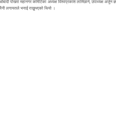
माओबादी पोखरा महानगर कमिटिका अध्यक्ष विश्वप्रकाश लामिछाने, उपाध्यक्ष अर्जुन ज्
 कलैनी लगायतले भनाई राख्नुभएको थियो ।