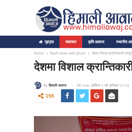
गृहपृष्‍ठ
समाचार
कृषि आवाज
स्थानीय 
Home
flash news with photo
देशमा विशाल क्रान्तिकारी कम्युन
देशमा विशाल क्रान्तिकारी
On २०७८ आश्विन ९ गते ,शनिबार २१:१३
By
हिमाली आवाज
156