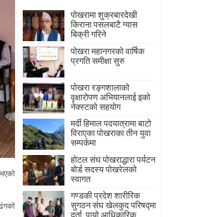
पोखरामा शुक्रबारदेखी
किराना पसलबाटै ग्यास
बिक्री गरिने
पोखरा महानगरको वार्षिक
प्रगति समीक्षा सुरु
पोखरा रङ्गशालाको
वृक्षारोपण अभियानलाई इको
नेक्स्टको सहयोग
मर्दी हिमाल पदयात्रामा बाटाे
विराएका पाेखराका तीन युवा
सम्पर्कमा
होटल संघ पोखराद्धारा पर्यटन
बोर्ड सदस्य पोखरेलको
 भएको
स्वागत
गण्डकी प्रदेश शारीरिक
सुगठन संघ खेलकुद परिषद्मा
 ढंगको
दर्ता, पायाे आधिकारिक