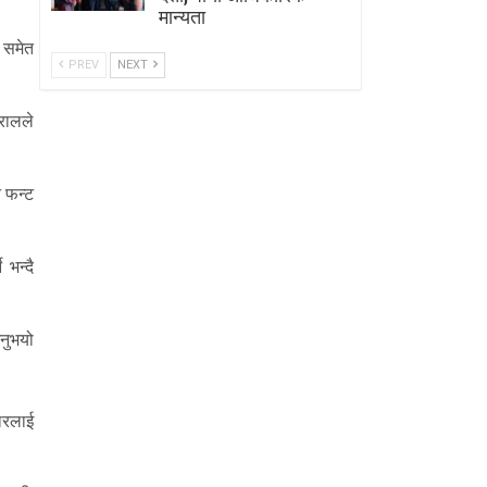
मान्यता
 समेत
PREV
NEXT
रालले
न फन्ट
 भन्दै
नुभयो
ारलाई