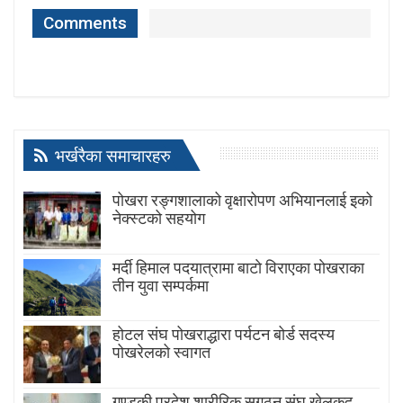
Comments
भर्खरैका समाचारहरु
पोखरा रङ्गशालाको वृक्षारोपण अभियानलाई इको
नेक्स्टको सहयोग
मर्दी हिमाल पदयात्रामा बाटाे विराएका पाेखराका
तीन युवा सम्पर्कमा
होटल संघ पोखराद्धारा पर्यटन बोर्ड सदस्य
पोखरेलको स्वागत
गण्डकी प्रदेश शारीरिक सुगठन संघ खेलकुद