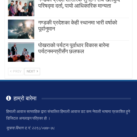
परिषद्मा दर्ता, पायाे आधिकारिक मान्यता
गण्डकी प्रदेशका केही स्थानमा भारी वर्षाको
पूर्वानुमान
पाेखराकाे पर्यटन पूर्वाधार विकास बारेमा
पर्यटनमन्त्रीसँग छलफल
PREV
NEXT
हाम्रो बारेमा
हिमाली आवाज साप्ताहिक द्वारा संचालित हिमाली आवाज डट कम नेपाली भाषामा प्रकाशित हुने
डिजिटल अनलाइन पत्रिका हो ।
सूचना विभाग द.नं.:२२९८/०७७–७८