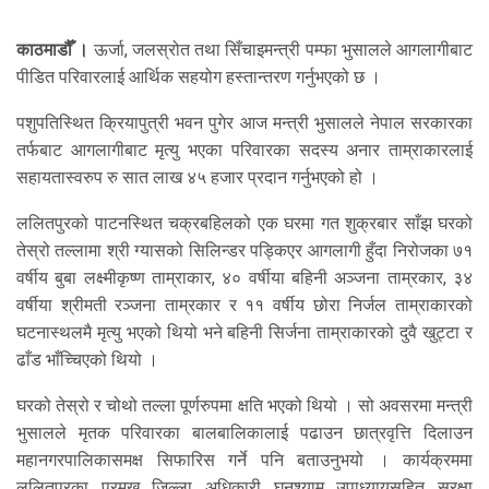
काठमाडौँ ।
ऊर्जा, जलस्रोत तथा सिँचाइमन्त्री पम्फा भुसालले आगलागीबाट
पीडित परिवारलाई आर्थिक सहयोग हस्तान्तरण गर्नुभएको छ ।
पशुपतिस्थित क्रियापुत्री भवन पुगेर आज मन्त्री भुसालले नेपाल सरकारका
तर्फबाट आगलागीबाट मृत्यु भएका परिवारका सदस्य अनार ताम्राकारलाई
सहायतास्वरुप रु सात लाख ४५ हजार प्रदान गर्नुभएको हो ।
ललितपुरको पाटनस्थित चक्रबहिलको एक घरमा गत शुक्रबार साँझ घरको
तेस्रो तल्लामा श्री ग्यासको सिलिन्डर पड्किएर आगलागी हुँदा निरोजका ७१
वर्षीय बुबा लक्ष्मीकृष्ण ताम्राकार, ४० वर्षीया बहिनी अञ्जना ताम्रकार, ३४
वर्षीया श्रीमती रञ्जना ताम्रकार र ११ वर्षीय छोरा निर्जल ताम्राकारको
घटनास्थलमै मृत्यु भएको थियो भने बहिनी सिर्जना ताम्राकारको दुवै खुट्टा र
ढाँड भाँच्चिएको थियो ।
घरको तेस्रो र चोथो तल्ला पूर्णरुपमा क्षति भएको थियो । सो अवसरमा मन्त्री
भुसालले मृतक परिवारका बालबालिकालाई पढाउन छात्रवृत्ति दिलाउन
महानगरपालिकासमक्ष सिफारिस गर्ने पनि बताउनुभयो । कार्यक्रममा
ललितपुरका प्रमुख जिल्ला अधिकारी घनश्याम उपाध्यायसहित सुरक्षा