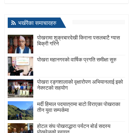
भर्खरैका समाचारहरु
पोखरामा शुक्रबारदेखी किराना पसलबाटै ग्यास
बिक्री गरिने
पोखरा महानगरको वार्षिक प्रगति समीक्षा सुरु
पोखरा रङ्गशालाको वृक्षारोपण अभियानलाई इको
नेक्स्टको सहयोग
मर्दी हिमाल पदयात्रामा बाटाे विराएका पाेखराका
तीन युवा सम्पर्कमा
होटल संघ पोखराद्धारा पर्यटन बोर्ड सदस्य
पोखरेलको स्वागत