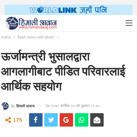
Home
flash news with photo
ऊर्जामन्त्री भुसालद्वारा
आगलागीबाट पीडित परिवारलाई
आर्थिक सहयोग
On २०७८ कार्तिक २४ गते ,बुधबार २१:४०
By
हिमाली आवाज
175