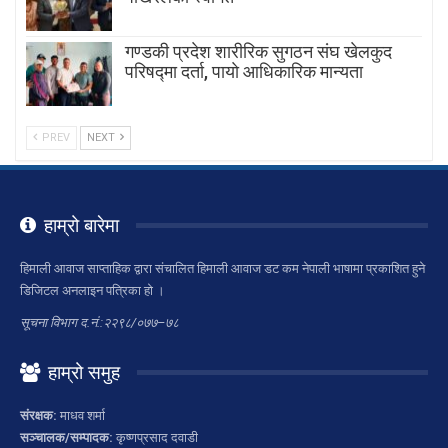
गण्डकी प्रदेश शारीरिक सुगठन संघ खेलकुद
परिषद्मा दर्ता, पायाे आधिकारिक मान्यता
PREV
NEXT
हाम्रो बारेमा
हिमाली आवाज साप्ताहिक द्वारा संचालित हिमाली आवाज डट कम नेपाली भाषामा प्रकाशित हुने
डिजिटल अनलाइन पत्रिका हो ।
सूचना विभाग द.नं.:२२९८/०७७–७८
हाम्रो समुह
संरक्षक:
माधव शर्मा
सञ्चालक/सम्पादक:
कृष्णप्रसाद दवाडी