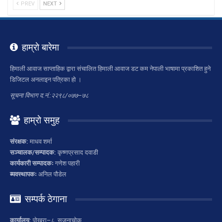
PREV
NEXT
हाम्रो बारेमा
हिमाली आवाज साप्ताहिक द्वारा संचालित हिमाली आवाज डट कम नेपाली भाषामा प्रकाशित हुने
डिजिटल अनलाइन पत्रिका हो ।
सूचना विभाग द.नं.:२२९८/०७७–७८
हाम्रो समुह
संरक्षक:
माधव शर्मा
सञ्चालक/सम्पादक:
कृष्णप्रसाद दवाडी
कार्यकारी सम्पादकः
गणेश पहारी
ब्यवस्थापकः
अनिल पौडेल
सम्पर्क ठेगाना
कार्यालय:
पोखरा–८, सृजनाचोक