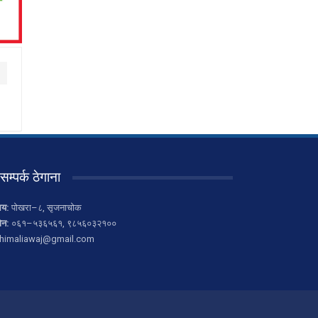
सम्पर्क ठेगाना
लय:
पोखरा–८, सृजनाचोक
ोन:
०६१–५३६५६१, ९८५६०३२१००
himaliawaj@gmail.com