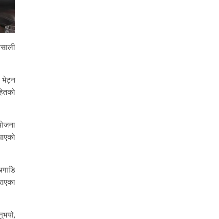
बसाली
भेट्न
सहितको
योजना
याएको
अगाडि
गराएका
नुभयो,