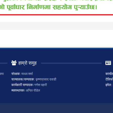
हाम्रो समुह
ामा
संरक्षक:
माधव शर्मा
कार्या
सञ्चालक/सम्पादक:
कृष्णप्रसाद दवाडी
टेलिफ
कार्यकारी सम्पादकः
गणेश पहारी
इमेल:
ब्यवस्थापकः
अनिल पौडेल