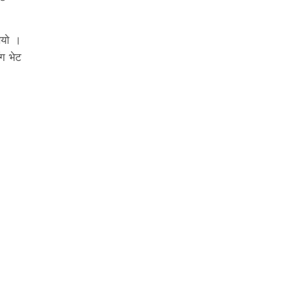
ुभयो ।
ँग भेट