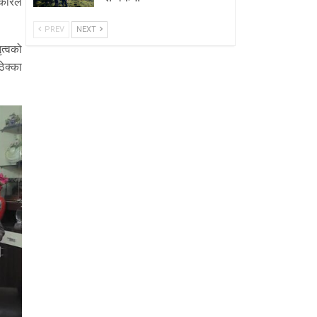
कारले
PREV
NEXT
ृत्वको
ेक्का