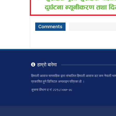
Comments
हाम्रो बारेमा
हिमाली आवाज साप्ताहिक द्वारा संचालित हिमाली आवाज डट कम नेपाली भाष
प्रकाशित हुने डिजिटल अनलाइन पत्रिका हो ।
सूचना विभाग द.नं.:२२९८/०७७–७८