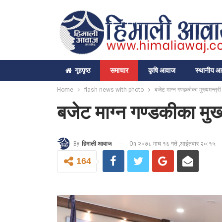
गृहपृष्‍ठ
समाचार
कृषि आवाज
स्थानीय 
Home
flash news with photo
बजेट माग्न गण्डकीका मुख्यमन्त्र
बजेट माग्न गण्डकीका मुख्
On २०७८ माघ १६ गते ,आईतवार २०:१५
By
हिमाली आवाज
164