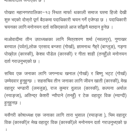
माओवादीले जनाएको छ ।
पोखरा महानगरपालिका–१२ स्थित मार्फा थकाली समाज घरमा हिजो देखी
शुरु भएको दोस्रो पूर्ण बैठकमा पदाधिकारी चयन गर्ने एजेण्डा छ । पदाधिकारी
चयनका लागि मनोनयन दर्ता सकिएकाले आज साँझनै मतदान हुनेछ ।
माओवादीमा तीन उपाध्यक्षका लागि मित्रशरण शर्मा (नवलपुर), गुणाखर
बस्याल (पर्वत),लोक प्रसाद बन्जरा (गोर्खा), ज्ञामनाथ गैह्रे (बाग्लुङ), गङ्गा
पोख्रेल (कास्की), केशव पौडेल (कास्की) र गीता शाही (तनहुँ)ले मनोनयन
दर्ता गराउनुभएको छ ।
सचिव एक जनाका लागि जगन्नाथ खनाल (गोर्खा) र बिष्णु भट्ट (गोर्खा)
उम्मेदवार हुनुहुन्छ । सहसचिव तीन जनाका लागि जीवन खाती (कास्की), मेख
वहादुर भण्डारी (लमजुङ), राज कुमार दुलाल (कास्की), कल्पना अर्याल
(स्याङ्जा), अतिन्द्र केशरी न्यौपाने (तनहुँ) र टेक वहादुर विक (म्याग्दी)
हुनुहुनछ ।
यसैगरी कोषाध्यक्ष एक जनाका लागि तारा भुसाल (स्याङ्जा ), भिम वहादुर
विक (कास्की)र मेख वहादुर विक (कास्की)ले मनोनयन दर्ता गराउनुभएको छ
।