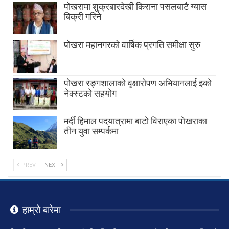
पोखरामा शुक्रबारदेखी किराना पसलबाटै ग्यास
बिक्री गरिने
पोखरा महानगरको वार्षिक प्रगति समीक्षा सुरु
पोखरा रङ्गशालाको वृक्षारोपण अभियानलाई इको
नेक्स्टको सहयोग
मर्दी हिमाल पदयात्रामा बाटाे विराएका पाेखराका
तीन युवा सम्पर्कमा
PREV
NEXT
हाम्रो बारेमा