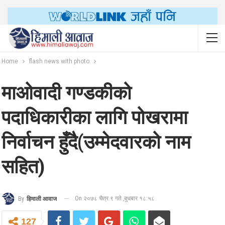
Home
flash news with photo
माओवादी गण्डकीको
पदाधिकारीका लागि पोखरामा
निर्वाचन हुँदै(उम्मेदवारको नाम
सहित)
On २०७८ चैत्र ९ गते ,बुधबार १८:५८
By
हिमाली आवाज
127