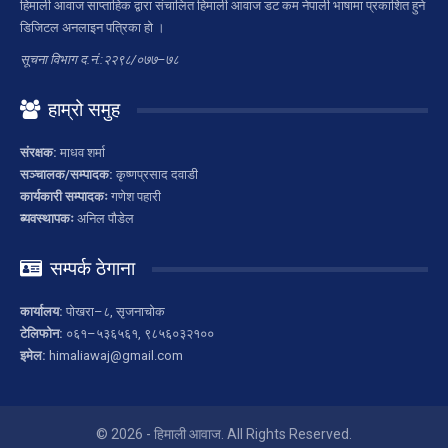
हिमाली आवाज साप्ताहिक द्वारा संचालित हिमाली आवाज डट कम नेपाली भाषामा प्रकाशित हुने
डिजिटल अनलाइन पत्रिका हो ।
सूचना विभाग द.नं.:२२९८/०७७–७८
हाम्रो समुह
संरक्षक:
माधव शर्मा
सञ्चालक/सम्पादक:
कृष्णप्रसाद दवाडी
कार्यकारी सम्पादकः
गणेश पहारी
ब्यवस्थापकः
अनिल पौडेल
सम्पर्क ठेगाना
कार्यालय:
पोखरा–८, सृजनाचोक
टेलिफोन:
०६१–५३६५६१, ९८५६०३२१००
इमेल:
himaliawaj@gmail.com
© 2026 - हिमाली आवाज. All Rights Reserved.