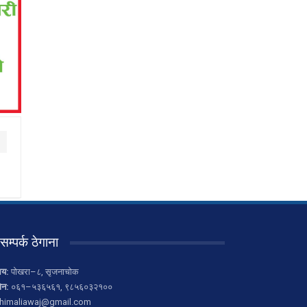
सम्पर्क ठेगाना
लय:
पोखरा–८, सृजनाचोक
ोन:
०६१–५३६५६१, ९८५६०३२१००
himaliawaj@gmail.com