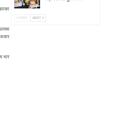
खराका
PREV
NEXT
यालयमा
 बजार
िम भार