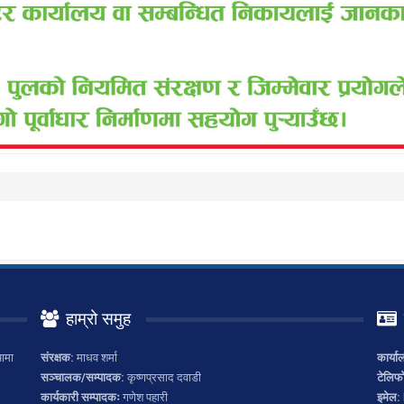
हाम्रो समुह
ामा
संरक्षक:
माधव शर्मा
कार्या
सञ्चालक/सम्पादक:
कृष्णप्रसाद दवाडी
टेलिफ
कार्यकारी सम्पादकः
गणेश पहारी
इमेल: