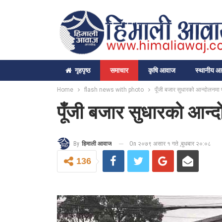
गृहपृष्‍ठ
समाचार
कृषि आवाज
स्थानीय 
Home
flash news with photo
पूँजी बजार सुधारको आन्दोलनमा
पूँजी बजार सुधारको आन्
On २०७९ असार १ गते ,बुधबार २०:०८
By
हिमाली आवाज
136