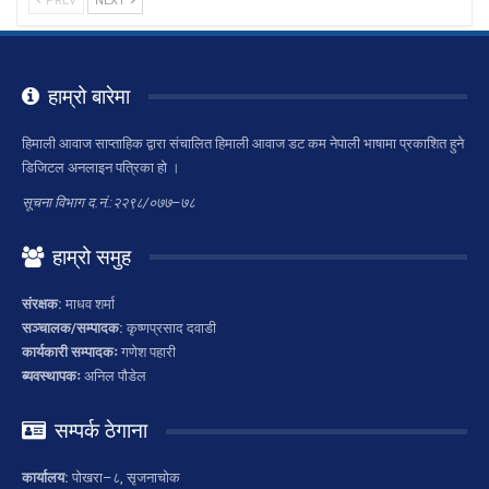
PREV
NEXT
हाम्रो बारेमा
हिमाली आवाज साप्ताहिक द्वारा संचालित हिमाली आवाज डट कम नेपाली भाषामा प्रकाशित हुने
डिजिटल अनलाइन पत्रिका हो ।
सूचना विभाग द.नं.:२२९८/०७७–७८
हाम्रो समुह
संरक्षक:
माधव शर्मा
सञ्चालक/सम्पादक:
कृष्णप्रसाद दवाडी
कार्यकारी सम्पादकः
गणेश पहारी
ब्यवस्थापकः
अनिल पौडेल
सम्पर्क ठेगाना
कार्यालय:
पोखरा–८, सृजनाचोक