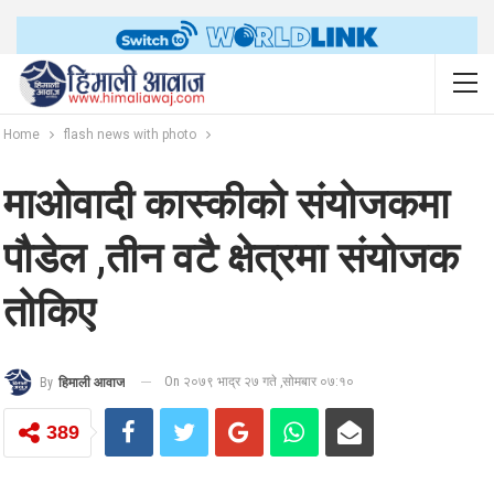
Home
flash news with photo
माओवादी कास्कीको संयोजकमा
पौडेल ,तीन वटै क्षेत्रमा संयोजक
तोकिए
On २०७९ भाद्र २७ गते ,सोमबार ०७:१०
By
हिमाली आवाज
389