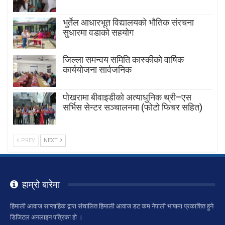
भुर्तेल आधारभूत विद्यालयको भौतिक संरचना
सुधारमा वडाको सहयोग
जिल्ला समन्वय समिति कास्कीको वार्षिक
कार्ययोजना सार्वजनिक
पोखरामा बीवाइडीको अत्याधुनिक थ्री–एस
सर्भिस सेन्टर सञ्चालनमा (फोटो फिचर सहित)
PREV
NEXT
हाम्रो बारेमा
हिमाली आवाज साप्ताहिक द्वारा संचालित हिमाली आवाज डट कम नेपाली भाषामा प्रकाशित हुने
डिजिटल अनलाइन पत्रिका हो ।