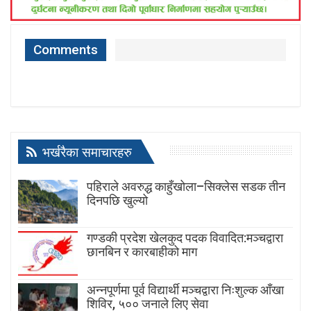
Comments
भर्खरैका समाचारहरु
पहिराले अवरुद्ध काहुँखोला–सिक्लेस सडक तीन
दिनपछि खुल्यो
गण्डकी प्रदेश खेलकुद पदक विवादित:मञ्चद्वारा
छानबिन र कारबाहीको माग
अन्नपूर्णमा पूर्व विद्यार्थी मञ्चद्वारा निःशुल्क आँखा
शिविर, ५०० जनाले लिए सेवा