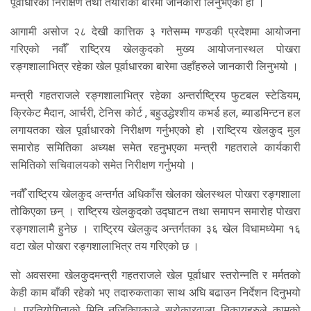
पूर्वाधारको निरीक्षण तथा तयारीका बारेमा जानकारी लिनुभएको हो ।
आगामी असोज २८ देखी कात्तिक ३ गतेसम्म गण्डकी प्रदेशमा आयोजना
गरिएको नवौँ राष्ट्रिय खेलकुदको मुख्य आयोजनास्थल पोखरा
रङ्गशालाभित्र रहेका खेल पूर्वाधारका बारेमा उहाँहरुले जानकारी लिनुभयो ।
मन्त्री गहतराजले रङ्गशालाभित्र रहेका अन्तर्राष्ट्रिय फुटबल स्टेडियम,
क्रिकेट मैदान, आर्चरी, टेनिस कोर्ट , बहुउद्धेश्शीय कभर्ड हल, ब्याडमिन्टन हल
लगायतका खेल पूर्वाधारको निरीक्षण गर्नुभएको हो ।राष्ट्रिय खेलकुद मुल
समारोह समितिका अध्यक्ष समेत रहनुभएका मन्त्री गहतराले कार्यकारी
समितिको सचिवालयको समेत निरीक्षण गर्नुभयो ।
नवौँ राष्ट्रिय खेलकुद अन्तर्गत अधिकाँस खेलका खेलस्थल पोखरा रङ्गशाला
तोकिएका छन् । राष्ट्रिय खेलकुदको उद्घाटन तथा समापन समारोह पोखरा
रङ्गशालामै हुनेछ । राष्ट्रिय खेलकुद अन्तर्गतका ३६ खेल विधामध्येमा १६
वटा खेल पोखरा रङ्गशालाभित्र तय गरिएको छ ।
सो अवसरमा खेलकुदमन्त्री गहतराजले खेल पूर्वाधार स्तरोन्नति र मर्मतको
केही काम बाँकी रहेको भए तदारुकताका साथ अघि बढाउन निर्देशन दिनुभयो
। प्रतियोगिताको मिति नजिकिएकाले सरोकारवाला निकायहरुले कामको