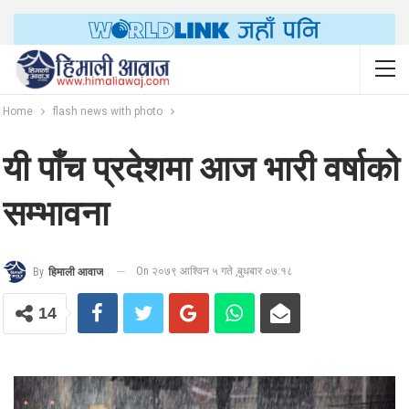
Home
flash news with photo
यी पाँच प्रदेशमा आज भारी वर्षाको
सम्भावना
On २०७९ आश्विन ५ गते ,बुधबार ०७:१८
By
हिमाली आवाज
14