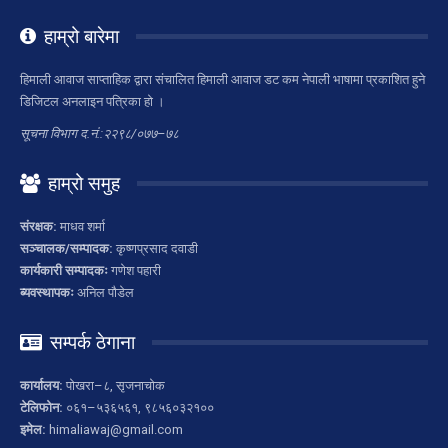
हाम्रो बारेमा
हिमाली आवाज साप्ताहिक द्वारा संचालित हिमाली आवाज डट कम नेपाली भाषामा प्रकाशित हुने
डिजिटल अनलाइन पत्रिका हो ।
सूचना विभाग द.नं.:२२९८/०७७–७८
हाम्रो समुह
संरक्षक:
माधव शर्मा
सञ्चालक/सम्पादक:
कृष्णप्रसाद दवाडी
कार्यकारी सम्पादकः
गणेश पहारी
ब्यवस्थापकः
अनिल पौडेल
सम्पर्क ठेगाना
कार्यालय:
पोखरा–८, सृजनाचोक
टेलिफोन:
०६१–५३६५६१, ९८५६०३२१००
इमेल:
himaliawaj@gmail.com