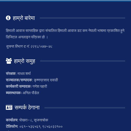
हाम्रो बारेमा
हिमाली आवाज साप्ताहिक द्वारा संचालित हिमाली आवाज डट कम नेपाली भाषामा प्रकाशित हुने
डिजिटल अनलाइन पत्रिका हो ।
सूचना विभाग द.नं.:२२९८/०७७–७८
हाम्रो समुह
संरक्षक:
माधव शर्मा
सञ्चालक/सम्पादक:
कृष्णप्रसाद दवाडी
कार्यकारी सम्पादकः
गणेश पहारी
ब्यवस्थापकः
अनिल पौडेल
सम्पर्क ठेगाना
कार्यालय:
पोखरा–८, सृजनाचोक
टेलिफोन:
०६१–५३६५६१, ९८५६०३२१००