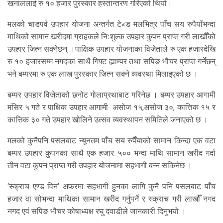
खनाललाई रु १० हजार पुरस्कार हस्तान्तरण गरिएको थियो।
मलको चाडपर्व उपहार योजना अन्तर्गत टे«ड मलभित्र पाँच सय रुपैयाँभन्दा
माथिको सामान खरीदमा ग्राहकले निःशुल्क उपहार कुपन प्राप्त गरी लाखौँको
उपहार जित्न सक्नेछन् ।पाक्षिक उपहार योजनाका विजेताले रु एक हजारदेखि
रु १० हजारसम्म नगदका साथै गिफ्ट ह्याम्पर तथा सपिङ भौचर प्राप्त गर्नेछन्
भने बम्परमा रु एक लाख पुरस्कार जित्न सक्ने व्यवस्था मिलाइएको छ ।
बम्पर उपहार विजेताको छनोट गोलाप्रथाबाट गरिनेछ । बम्पर उपहार आगामी
मंसिर ५ गते र पाक्षिक उपहार आगामी असोज १५,असोज ३०, कात्तिक १५ र
कात्तिक ३० गते उपहार खोलिने उत्सव व्यवस्थापन समितिले जनाएको छ ।
मलको कुनैपनि पसलबाट न्यूनतम पाँच सय रुपैँयाको सामान किन्दा एक वटा
बम्पर उपहार कुपनका साथै एक हजार ५०० भन्दा माथि सामान खरीद गर्दा
तीन वटा कुपन प्राप्त गरी उपहार योजनामा सहभागी बन्न सकिनेछ ।
‘स्क्राच एण्ड विन’ अफरमा सहभागी हुनका लागि कुनै पनि पसलबाट पाँच
हजार वा सोभन्दा माथिका सामान खरीद गर्नुपर्ने र स्क्राच गरी लाखौँ नगद
नगद एवं सपिङ भौचर कोषाध्यक्ष रघु दवाडीले जानकारी दिनुभयो ।