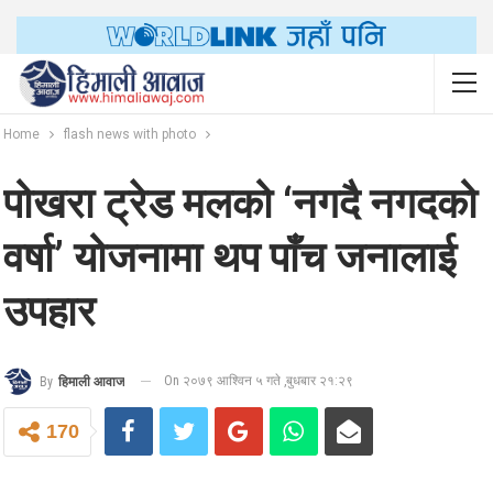
Home
flash news with photo
पोखरा ट्रेड मलको ‘नगदै नगदको
वर्षा’ योजनामा थप पाँच जनालाई
उपहार
On २०७९ आश्विन ५ गते ,बुधबार २१:२९
By
हिमाली आवाज
170