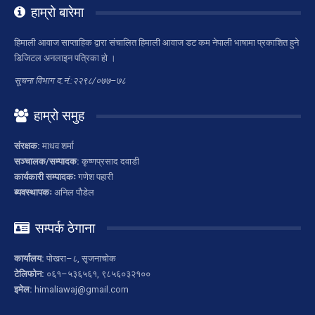
हाम्रो बारेमा
हिमाली आवाज साप्ताहिक द्वारा संचालित हिमाली आवाज डट कम नेपाली भाषामा प्रकाशित हुने
डिजिटल अनलाइन पत्रिका हो ।
सूचना विभाग द.नं.:२२९८/०७७–७८
हाम्रो समुह
संरक्षक:
माधव शर्मा
सञ्चालक/सम्पादक:
कृष्णप्रसाद दवाडी
कार्यकारी सम्पादकः
गणेश पहारी
ब्यवस्थापकः
अनिल पौडेल
सम्पर्क ठेगाना
कार्यालय:
पोखरा–८, सृजनाचोक
टेलिफोन:
०६१–५३६५६१, ९८५६०३२१००
इमेल:
himaliawaj@gmail.com