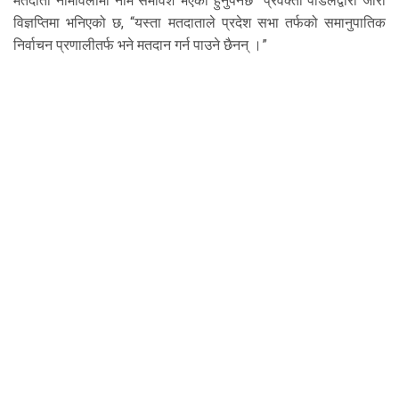
मतदाता नामावलीमा नाम समावेश भएको हुनुपर्नेछ” प्रवक्ता पौडेलद्वारा जारी
विज्ञप्तिमा भनिएको छ, “यस्ता मतदाताले प्रदेश सभा तर्फको समानुपातिक
निर्वाचन प्रणालीतर्फ भने मतदान गर्न पाउने छैनन् ।”