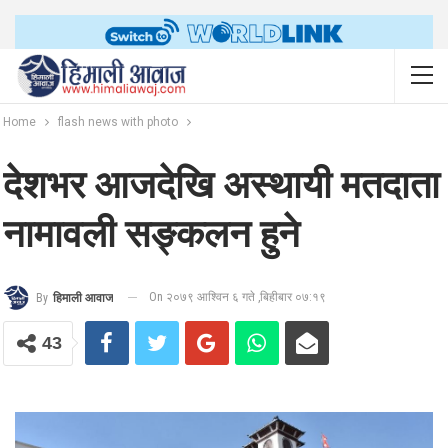
Home
flash news with photo
देशभर आजदेखि अस्थायी मतदाता
नामावली सङ्कलन हुने
On २०७९ आश्विन ६ गते ,बिहीबार ०७:१९
By
हिमाली आवाज
43